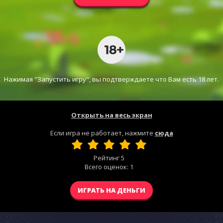
Нажимая "Запустить игру", вы подтверждаете что Вам есть 18 лет.
Открыть на весь экран
Если игра не работает, нажмите
сюда
Рейтинг
5
Всего оценок:
1
ИГРАТЬ НА ДЕНЬГИ