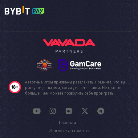
Азартные игры призваны развлекать. Помните, что вы
рискуете деньгами, когда делаете ставки. Не тратьте
больше, чем можете позволить себе проиграть.
Главная
Игровые автоматы