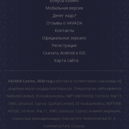
Бонусы казино
Мобильная версия
Денег надо?
Отзывы о VAVADA
Контакты
Официальное зеркало
Регистрация
Скачать Android и iOS
Карта сайта
VAVADA Casino, 2026 год
работает в соответствии с законами об
азартных играх государства Кюрасао. Оператором сайта является
Nadontil Limited, 25 Voukourestiou, NEPTUNE HOUSE, 1st floor, Flat 11,
3045, Limassol, Cyprus; Quirfad Limited, 25 Voukourestiou, NEPTUNE
HOUSE, 1st floor, Flat 11, 3045, Limassol, Cyprus; и имеет лицензию,
полностью принадлежащую Overcan N.V. Heelsumstraat 51, E-
Commerce Park, Curacao.