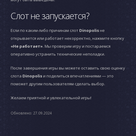
Слот не запускается?
Если по каким-либо причинам слот
Dinopolis
не
открывается или работает некорректно, нажмите кнопку
«Не работает»
. Мы проверим игру и постараемся
оперативно устранить технические неполадки.
После завершения игры вы можете оставить свою оценку
слота
Dinopolis
и поделиться впечатлениями — это
поможет другим пользователям сделать выбор.
Желаем приятной и увлекательной игры!
Обновлено:
27.09.2024