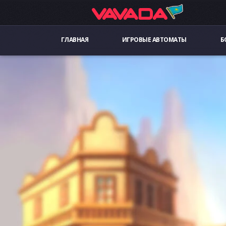
ГЛАВНАЯ
ИГРОВЫЕ АВТОМАТЫ
Б