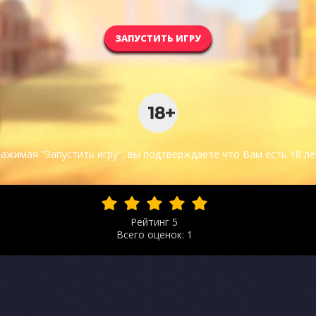
ЗАПУСТИТЬ ИГРУ
ажимая "Запустить игру", вы подтверждаете что Вам есть 18 ле
Рейтинг
5
Всего оценок:
1