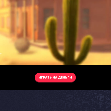
т.
ИГРАТЬ НА ДЕНЬГИ