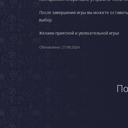
После завершения игры вы можете оставить
выбор.
Желаем приятной и увлекательной игры!
Обновлено:
27.09.2024
По