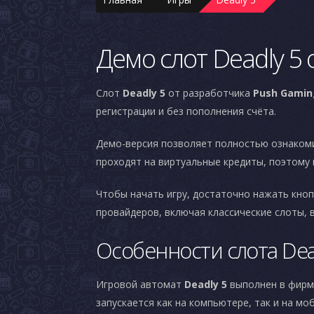
Демо слот Deadly 5
Слот
Deadly 5
от разработчика
Push Gamin
регистрации и без пополнения счёта.
Демо-версия позволяет полностью ознакоми
проходят на виртуальные кредиты, поэтому 
Чтобы начать игру, достаточно нажать кно
провайдеров, включая классические слоты, в
Особенности слота Dea
Игровой автомат
Deadly 5
выполнен в фирм
запускается как на компьютере, так и на мо