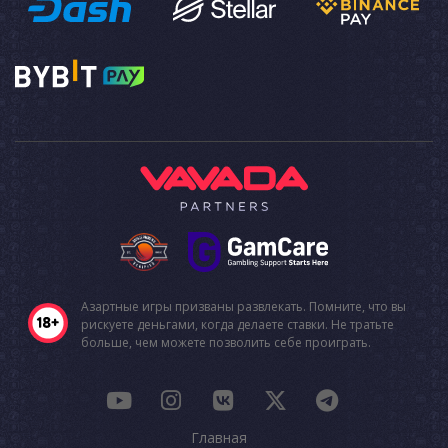
Азартные игры призваны развлекать. Помните, что вы
рискуете деньгами, когда делаете ставки. Не тратьте
больше, чем можете позволить себе проиграть.
Главная