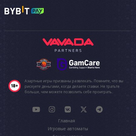
Азартные игры призваны развлекать. Помните, что вы
рискуете деньгами, когда делаете ставки. Не тратьте
больше, чем можете позволить себе проиграть.
Главная
Игровые автоматы