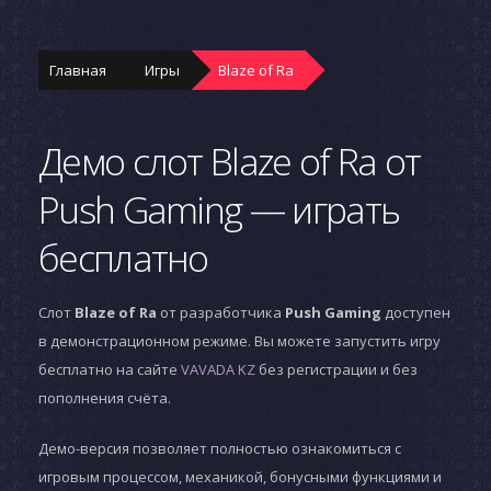
Главная
Игры
Blaze of Ra
Демо слот Blaze of Ra от
Push Gaming — играть
бесплатно
Слот
Blaze of Ra
от разработчика
Push Gaming
доступен
в демонстрационном режиме. Вы можете запустить игру
бесплатно на сайте
VAVADA KZ
без регистрации и без
пополнения счёта.
Демо-версия позволяет полностью ознакомиться с
игровым процессом, механикой, бонусными функциями и