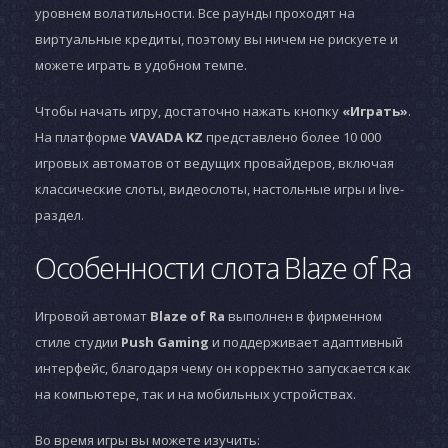
уровнем волатильности. Все раунды проходят на
виртуальные кредиты, поэтому вы ничем не рискуете и
можете играть в удобном темпе.
Чтобы начать игру, достаточно нажать кнопку
«Играть»
.
На платформе
VAVADA KZ
представлено более 10 000
игровых автоматов от ведущих провайдеров, включая
классические слоты, видеослоты, настольные игры и live-
раздел.
Особенности слота Blaze of Ra
Игровой автомат
Blaze of Ra
выполнен в фирменном
стиле студии
Push Gaming
и поддерживает адаптивный
интерфейс, благодаря чему он корректно запускается как
на компьютере, так и на мобильных устройствах.
Во время игры вы можете изучить: