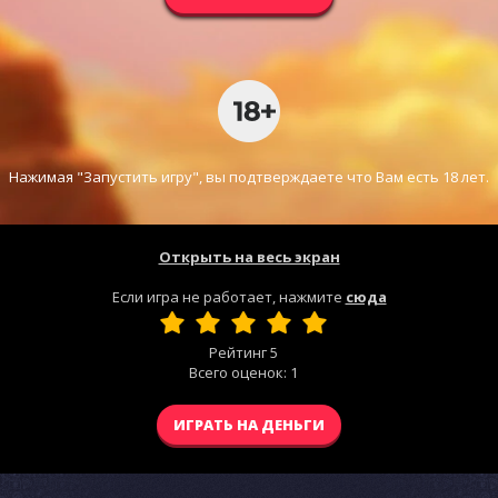
Нажимая "Запустить игру", вы подтверждаете что Вам есть 18 лет.
Открыть на весь экран
Если игра не работает, нажмите
сюда
Рейтинг
5
Всего оценок:
1
ИГРАТЬ НА ДЕНЬГИ