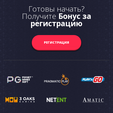
Готовы начать?
Получите
Бонус за
регистрацию
РЕГИСТРАЦИЯ