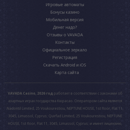
Игровые автоматы
Бонусы казино
Мобильная версия
Денег надо?
Отзывы о VAVADA
Контакты
Официальное зеркало
Регистрация
Скачать Android и iOS
Карта сайта
VAVADA Casino, 2026 год
работает в соответствии с законами об
азартных играх государства Кюрасао. Оператором сайта является
Nadontil Limited, 25 Voukourestiou, NEPTUNE HOUSE, 1st floor, Flat 11,
3045, Limassol, Cyprus; Quirfad Limited, 25 Voukourestiou, NEPTUNE
HOUSE, 1st floor, Flat 11, 3045, Limassol, Cyprus; и имеет лицензию,