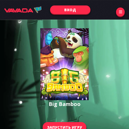
ВХОД
Big Bamboo
ЗАПУСТИТЬ ИГРУ