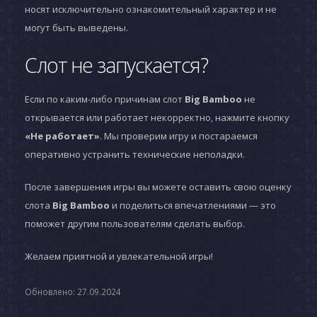
носят исключительно ознакомительный характер и не
могут быть выведены.
Слот не запускается?
Если по каким-либо причинам слот
Big Bamboo
не
открывается или работает некорректно, нажмите кнопку
«Не работает»
. Мы проверим игру и постараемся
оперативно устранить технические неполадки.
После завершения игры вы можете оставить свою оценку
слота
Big Bamboo
и поделиться впечатлениями — это
поможет другим пользователям сделать выбор.
Желаем приятной и увлекательной игры!
Обновлено:
27.09.2024