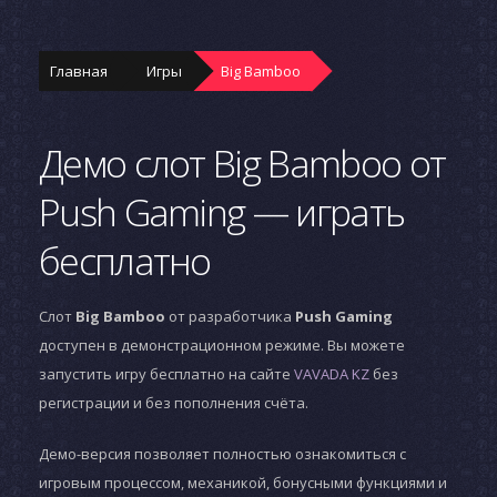
Главная
Игры
Big Bamboo
Демо слот Big Bamboo от
Push Gaming — играть
бесплатно
Слот
Big Bamboo
от разработчика
Push Gaming
доступен в демонстрационном режиме. Вы можете
запустить игру бесплатно на сайте
VAVADA KZ
без
регистрации и без пополнения счёта.
Демо-версия позволяет полностью ознакомиться с
игровым процессом, механикой, бонусными функциями и