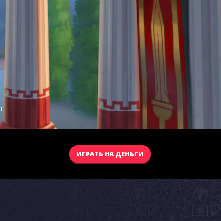
т.
ИГРАТЬ НА ДЕНЬГИ