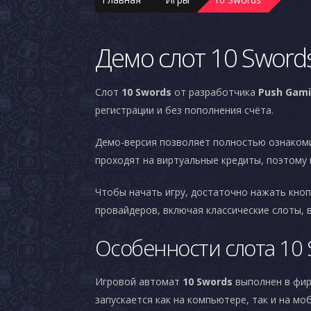
Демо слот 10 Sword
Слот
10 Swords
от разработчика
Push Gam
регистрации и без пополнения счёта.
Демо-версия позволяет полностью ознакоми
проходят на виртуальные кредиты, поэтому 
Чтобы начать игру, достаточно нажать кно
провайдеров, включая классические слоты, в
Особенности слота 10 
Игровой автомат
10 Swords
выполнен в фир
запускается как на компьютере, так и на мо