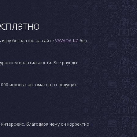
есплатно
 игру бесплатно на сайте
VAVADA KZ
без
уровнем волатильности. Все раунды
 000 игровых автоматов от ведущих
интерфейс, благодаря чему он корректно