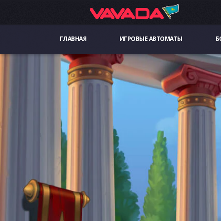
ГЛАВНАЯ
ИГРОВЫЕ АВТОМАТЫ
Б