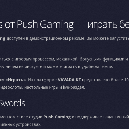
s от Push Gaming — играть б
ing
доступен в демонстрационном режиме. Вы можете запустить
ться с игровым процессом, механикой, бонусными функциями и 
вы ничем не рискуете и можете играть в удобном темпе.
пку
«Играть»
. На платформе
VAVADA KZ
представлено более 10
идеослоты, настольные игры и live-раздел.
Swords
менном стиле студии
Push Gaming
и поддерживает адаптивный 
бильных устройствах.