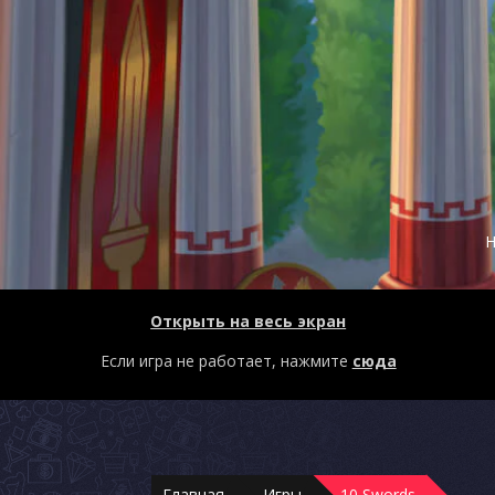
Н
Открыть на весь экран
Если игра не работает, нажмите
сюда
Главная
Игры
10 Swords