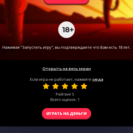
Нажимая "Запустить игру", вы подтверждаете что Вам есть 18 лет.
Открыть на весь экран
Если игра не работает, нажмите
сюда
Рейтинг
5
Всего оценок:
1
ИГРАТЬ НА ДЕНЬГИ