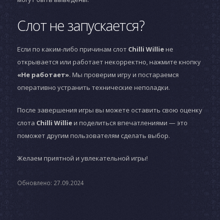
Слот не запускается?
Если по каким-либо причинам слот
Chilli Willie
не
открывается или работает некорректно, нажмите кнопку
«Не работает»
. Мы проверим игру и постараемся
оперативно устранить технические неполадки.
После завершения игры вы можете оставить свою оценку
слота
Chilli Willie
и поделиться впечатлениями — это
поможет другим пользователям сделать выбор.
Желаем приятной и увлекательной игры!
Обновлено:
27.09.2024