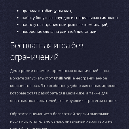
правила и таблицу выплат;
работу бонусных раундов и специальных символов;
частоту выпадения выигрышных комбинаций;
поведение слота на длинной дистанции.
Бесплатная игра без
ограничений
Демо-режим не имеет временных ограничений — вы
можете запускать слот
Chilli Willie
неограниченное
количество раз. Это особенно удобно для новых игроков,
которые хотят разобраться в механике, а также для
опытных пользователей, тестирующих стратегии ставок.
Обратите внимание: в бесплатной версии выигрыши
носят исключительно ознакомительный характер и не
могут быть выведены.