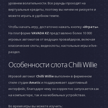
уровнем волатильности. Все раунды проходят на
виртуальные кредиты, поэтому вы ничем не рискуете и
можете играть в удобном темпе.
Чтобы начать игру, достаточно нажать кнопку
«Играть»
.
На платформе
VAVADA KZ
представлено более 10 000
игровых автоматов от ведущих провайдеров, включая
классические слоты, видеослоты, настольные игры и live-
раздел.
Особенности слота Chilli Willie
Игровой автомат
Chilli Willie
выполнен в фирменном
стиле студии
Amatic
и поддерживает адаптивный
интерфейс, благодаря чему он корректно запускается как
на компьютере, так и на мобильных устройствах.
Во время игры вы можете изучить: