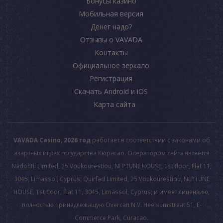
Бонусы казино
Мобильная версия
Денег надо?
Отзывы о VAVADA
Контакты
Официальное зеркало
Регистрация
Скачать Android и iOS
Карта сайта
VAVADA Casino, 2026 год
работает в соответствии с законами об
азартных играх государства Кюрасао. Оператором сайта является
Nadontil Limited, 25 Voukourestiou, NEPTUNE HOUSE, 1st floor, Flat 11,
3045, Limassol, Cyprus; Quirfad Limited, 25 Voukourestiou, NEPTUNE
HOUSE, 1st floor, Flat 11, 3045, Limassol, Cyprus; и имеет лицензию,
полностью принадлежащую Overcan N.V. Heelsumstraat 51, E-
Commerce Park, Curacao.