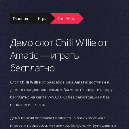
Главная
Игры
Chilli Willie
Демо слот Chilli Willie от
Amatic — играть
бесплатно
Слот
Chilli Willie
от разработчика
Amatic
доступен в
демонстрационном режиме. Вы можете запустить игру
бесплатно на сайте
VAVADA KZ
без регистрации и без
пополнения счёта.
Демо-версия позволяет полностью ознакомиться с
игровым процессом, механикой, бонусными функциями и