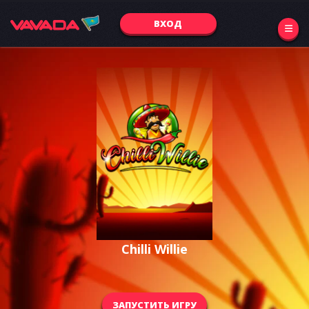
ВХОД
Chilli Willie
ЗАПУСТИТЬ ИГРУ