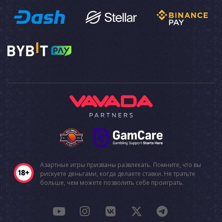
Азартные игры призваны развлекать. Помните, что вы
рискуете деньгами, когда делаете ставки. Не тратьте
больше, чем можете позволить себе проиграть.