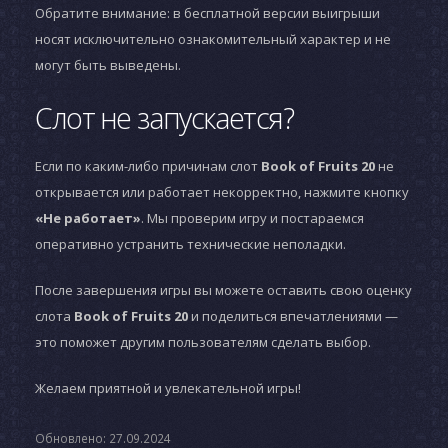
Обратите внимание: в бесплатной версии выигрыши
носят исключительно ознакомительный характер и не
могут быть выведены.
Слот не запускается?
Если по каким-либо причинам слот
Book of Fruits 20
не
открывается или работает некорректно, нажмите кнопку
«Не работает»
. Мы проверим игру и постараемся
оперативно устранить технические неполадки.
После завершения игры вы можете оставить свою оценку
слота
Book of Fruits 20
и поделиться впечатлениями —
это поможет другим пользователям сделать выбор.
Желаем приятной и увлекательной игры!
Обновлено:
27.09.2024