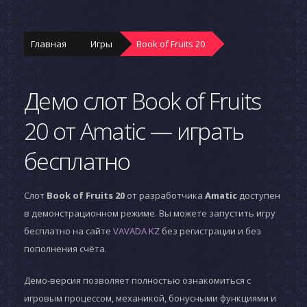
Главная
Игры
Book of Fruits 20
Демо слот Book of Fruits
20 от Amatic — играть
бесплатно
Слот
Book of Fruits 20
от разработчика
Amatic
доступен
в демонстрационном режиме. Вы можете запустить игру
бесплатно на сайте
VAVADA KZ
без регистрации и без
пополнения счёта.
Демо-версия позволяет полностью ознакомиться с
игровым процессом, механикой, бонусными функциями и