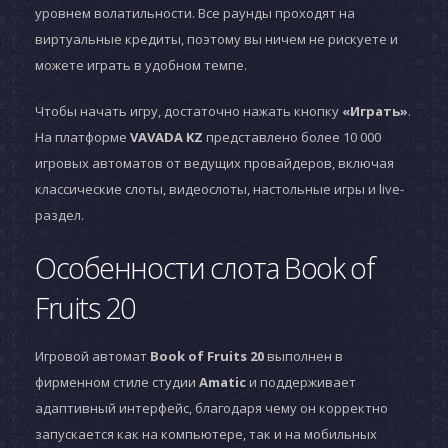
уровнем волатильности. Все раунды проходят на
виртуальные кредиты, поэтому вы ничем не рискуете и
можете играть в удобном темпе.
Чтобы начать игру, достаточно нажать кнопку
«Играть»
.
На платформе
VAVADA KZ
представлено более 10 000
игровых автоматов от ведущих провайдеров, включая
классические слоты, видеослоты, настольные игры и live-
раздел.
Особенности слота Book of
Fruits 20
Игровой автомат
Book of Fruits 20
выполнен в
фирменном стиле студии
Amatic
и поддерживает
адаптивный интерфейс, благодаря чему он корректно
запускается как на компьютере, так и на мобильных