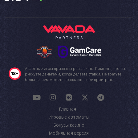
Азартные игры призваны развлекать. Помните, что вы
рискуете деньгами, когда делаете ставки. Не тратьте
больше, чем можете позволить себе проиграть.
Главная
Игровые автоматы
Бонусы казино
Мобильная версия