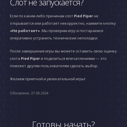
Слот не запускается?
Если по каким-либо причинам слот
Pied Piper
не
открывается или работает некорректно, нажмите кнопку
«Не работает»
. Мы проверим игру и постараемся
оперативно устранить технические неполадки.
После завершения игры вы можете оставить свою оценку
слота
Pied Piper
и поделиться впечатлениями — это
поможет другим пользователям сделать выбор.
Желаем приятной и увлекательной игры!
Обновлено:
27.09.2024
Готовы начать?