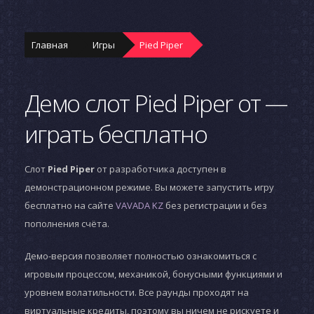
Главная
Игры
Pied Piper
Демо слот Pied Piper от —
играть бесплатно
Слот
Pied Piper
от разработчика
доступен в
демонстрационном режиме. Вы можете запустить игру
бесплатно на сайте
VAVADA KZ
без регистрации и без
пополнения счёта.
Демо-версия позволяет полностью ознакомиться с
игровым процессом, механикой, бонусными функциями и
уровнем волатильности. Все раунды проходят на
виртуальные кредиты, поэтому вы ничем не рискуете и