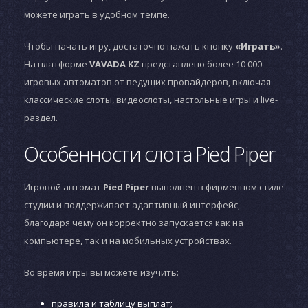
можете играть в удобном темпе.
Чтобы начать игру, достаточно нажать кнопку
«Играть»
.
На платформе
VAVADA KZ
представлено более 10 000
игровых автоматов от ведущих провайдеров, включая
классические слоты, видеослоты, настольные игры и live-
раздел.
Особенности слота Pied Piper
Игровой автомат
Pied Piper
выполнен в фирменном стиле
студии
и поддерживает адаптивный интерфейс,
благодаря чему он корректно запускается как на
компьютере, так и на мобильных устройствах.
Во время игры вы можете изучить:
правила и таблицу выплат;