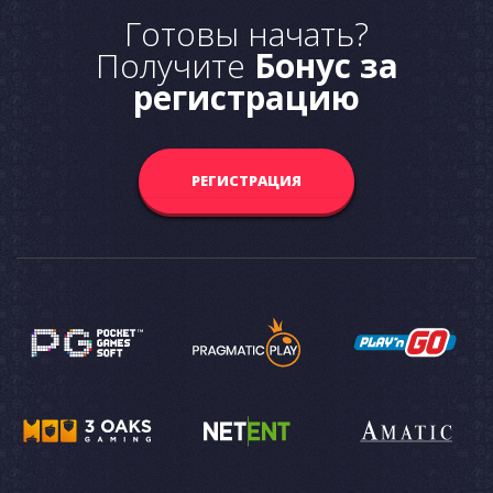
Готовы начать?
Получите
Бонус за
регистрацию
РЕГИСТРАЦИЯ