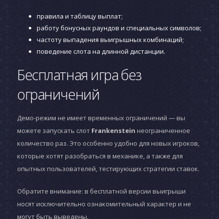
правила и таблицу выплат;
работу бонусных раундов и специальных символов;
частоту выпадения выигрышных комбинаций;
поведение слота на длинной дистанции.
Бесплатная игра без
ограничений
Демо-режим не имеет временных ограничений — вы
можете запускать слот
Frankenstein
неограниченное
количество раз. Это особенно удобно для новых игроков,
которые хотят разобраться в механике, а также для
опытных пользователей, тестирующих стратегии ставок.
Обратите внимание: в бесплатной версии выигрыши
носят исключительно ознакомительный характер и не
могут быть выведены.