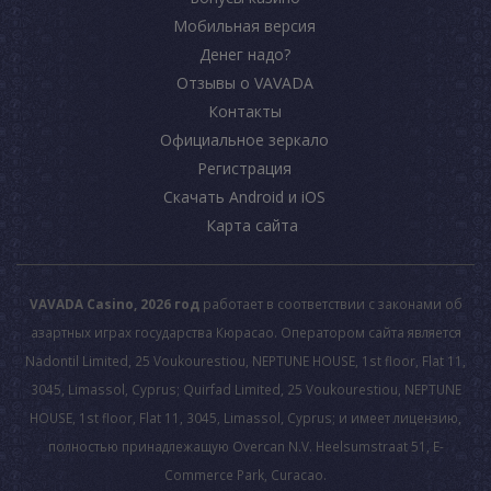
Мобильная версия
Денег надо?
Отзывы о VAVADA
Контакты
Официальное зеркало
Регистрация
Скачать Android и iOS
Карта сайта
VAVADA Casino, 2026 год
работает в соответствии с законами об
азартных играх государства Кюрасао. Оператором сайта является
Nadontil Limited, 25 Voukourestiou, NEPTUNE HOUSE, 1st floor, Flat 11,
3045, Limassol, Cyprus; Quirfad Limited, 25 Voukourestiou, NEPTUNE
HOUSE, 1st floor, Flat 11, 3045, Limassol, Cyprus; и имеет лицензию,
полностью принадлежащую Overcan N.V. Heelsumstraat 51, E-
Commerce Park, Curacao.