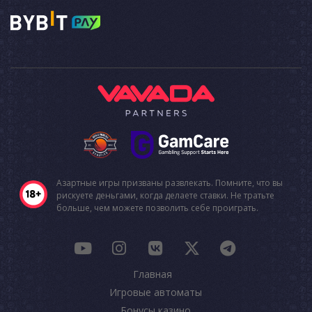
Азартные игры призваны развлекать. Помните, что вы
рискуете деньгами, когда делаете ставки. Не тратьте
больше, чем можете позволить себе проиграть.
Главная
Игровые автоматы
Бонусы казино