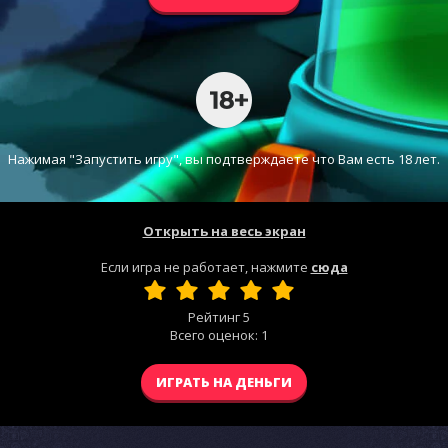
Нажимая "Запустить игру", вы подтверждаете что Вам есть 18 лет.
Открыть на весь экран
Если игра не работает, нажмите
сюда
Рейтинг
5
Всего оценок:
1
ИГРАТЬ НА ДЕНЬГИ