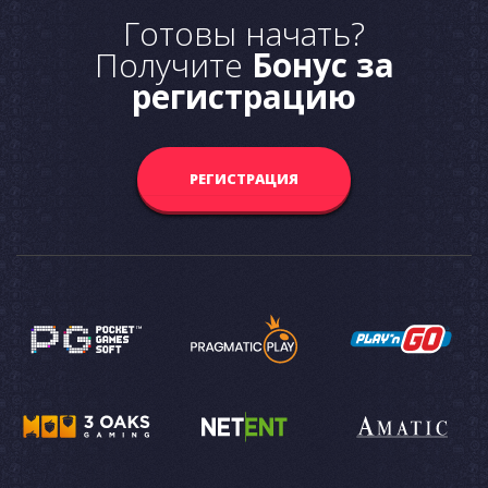
Готовы начать?
Получите
Бонус за
регистрацию
РЕГИСТРАЦИЯ