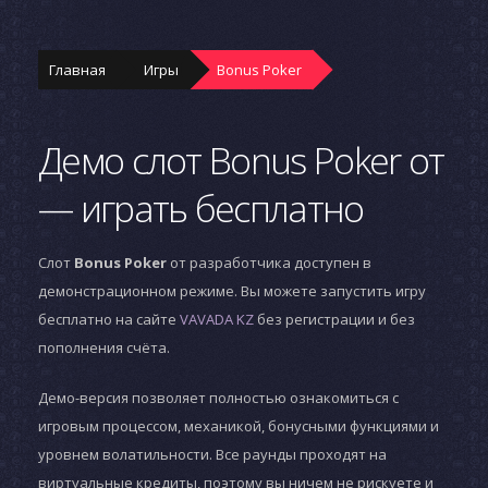
Главная
Игры
Bonus Poker
Демо слот Bonus Poker от
— играть бесплатно
Слот
Bonus Poker
от разработчика
доступен в
демонстрационном режиме. Вы можете запустить игру
бесплатно на сайте
VAVADA KZ
без регистрации и без
пополнения счёта.
Демо-версия позволяет полностью ознакомиться с
игровым процессом, механикой, бонусными функциями и
уровнем волатильности. Все раунды проходят на
виртуальные кредиты, поэтому вы ничем не рискуете и