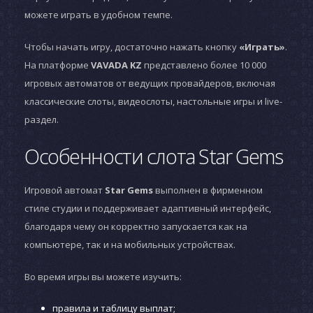
можете играть в удобном темпе.
Чтобы начать игру, достаточно нажать кнопку
«Играть»
.
На платформе
VAVADA KZ
представлено более 10 000
игровых автоматов от ведущих провайдеров, включая
классические слоты, видеослоты, настольные игры и live-
раздел.
Особенности слота Star Gems
Игровой автомат
Star Gems
выполнен в фирменном
стиле студии
и поддерживает адаптивный интерфейс,
благодаря чему он корректно запускается как на
компьютере, так и на мобильных устройствах.
Во время игры вы можете изучить:
правила и таблицу выплат;