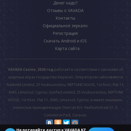
Денег надо?
Отзывы о VAVADA
Контакты
Официальное зеркало
Регистрация
Скачать Android и iOS
Карта сайта
VAVADA Casino, 2026 год
работает в соответствии с законами об
азартных играх государства Кюрасао. Оператором сайта является
Nadontil Limited, 25 Voukourestiou, NEPTUNE HOUSE, 1st floor, Flat 11,
3045, Limassol, Cyprus; Quirfad Limited, 25 Voukourestiou, NEPTUNE
HOUSE, 1st floor, Flat 11, 3045, Limassol, Cyprus; и имеет лицензию,
полностью принадлежащую Overcan N.V. Heelsumstraat 51, E-
Commerce Park, Curacao.
Не потеряйте доступ к VAVADA KZ
© 2026 All rights reserved.