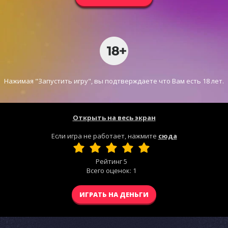
Нажимая "Запустить игру", вы подтверждаете что Вам есть 18 лет.
Открыть на весь экран
Если игра не работает, нажмите
сюда
Рейтинг
5
Всего оценок:
1
ИГРАТЬ НА ДЕНЬГИ