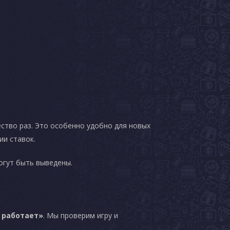
ство раз. Это особенно удобно для новых
ии ставок.
огут быть выведены.
 работает»
. Мы проверим игру и