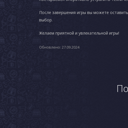
После завершения игры вы можете оставить
выбор.
Желаем приятной и увлекательной игры!
Обновлено:
27.09.2024
По