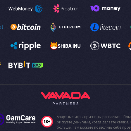
Азартные игры призваны развлекать. Помн
рискуете деньгами, когда делаете ставки. 
больше, чем можете позволить себе прои