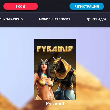
ВХОД
РЕГИСТРАЦИЯ
ОНУСЫ КАЗИНО
МОБИЛЬНАЯ ВЕРСИЯ
ДЕНЕГ НАДО?
Pyramid