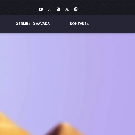
ОТЗЫВЫ О VAVADA
КОНТАКТЫ