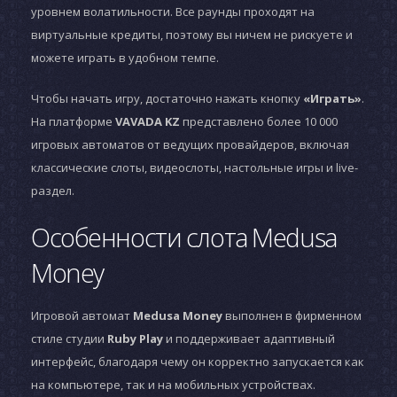
уровнем волатильности. Все раунды проходят на
виртуальные кредиты, поэтому вы ничем не рискуете и
можете играть в удобном темпе.
Чтобы начать игру, достаточно нажать кнопку
«Играть»
.
На платформе
VAVADA KZ
представлено более 10 000
игровых автоматов от ведущих провайдеров, включая
классические слоты, видеослоты, настольные игры и live-
раздел.
Особенности слота Medusa
Money
Игровой автомат
Medusa Money
выполнен в фирменном
стиле студии
Ruby Play
и поддерживает адаптивный
интерфейс, благодаря чему он корректно запускается как
на компьютере, так и на мобильных устройствах.