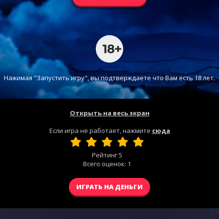
Нажимая "Запустить игру", вы подтверждаете что Вам есть 18 лет.
Открыть на весь экран
Если игра не работает, нажмите
сюда
Рейтинг
5
Всего оценок:
1
ИГРАТЬ НА ДЕНЬГИ