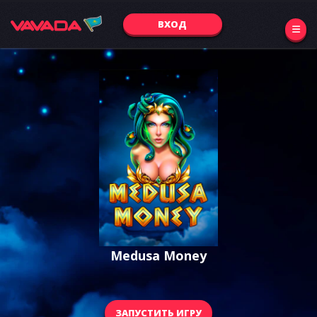
ВХОД
Medusa Money
ЗАПУСТИТЬ ИГРУ