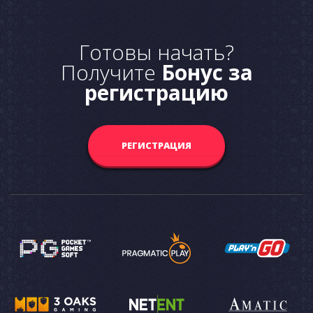
Готовы начать?
Получите
Бонус за
регистрацию
РЕГИСТРАЦИЯ