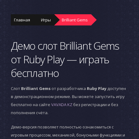
Главная
Игры
Brilliant Gems
Демо слот Brilliant Gems
от Ruby Play — играть
бесплатно
Слот
Brilliant Gems
от разработчика
Ruby Play
доступен
в демонстрационном режиме. Вы можете запустить игру
бесплатно на сайте
VAVADA KZ
без регистрации и без
пополнения счёта.
Демо-версия позволяет полностью ознакомиться с
игровым процессом, механикой, бонусными функциями и