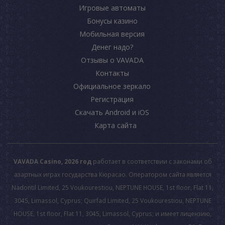
Игровые автоматы
Бонусы казино
Мобильная версия
Денег надо?
Отзывы о VAVADA
Контакты
Официальное зеркало
Регистрация
Скачать Android и iOS
Карта сайта
VAVADA Casino, 2026 год
работает в соответствии с законами об
азартных играх государства Кюрасао. Оператором сайта является
Nadontil Limited, 25 Voukourestiou, NEPTUNE HOUSE, 1st floor, Flat 11,
3045, Limassol, Cyprus; Quirfad Limited, 25 Voukourestiou, NEPTUNE
HOUSE, 1st floor, Flat 11, 3045, Limassol, Cyprus; и имеет лицензию,