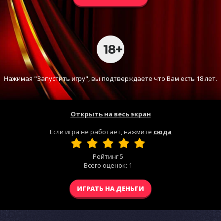
Нажимая "Запустить игру", вы подтверждаете что Вам есть 18 лет.
Открыть на весь экран
Если игра не работает, нажмите
сюда
Рейтинг
5
Всего оценок:
1
ИГРАТЬ НА ДЕНЬГИ