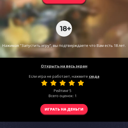
Нажимая "Запустить игру", вы подтверждаете что Вам есть 18 лет.
Открыть на весь экран
Если игра не работает, нажмите
сюда
Рейтинг
5
Всего оценок:
1
ИГРАТЬ НА ДЕНЬГИ