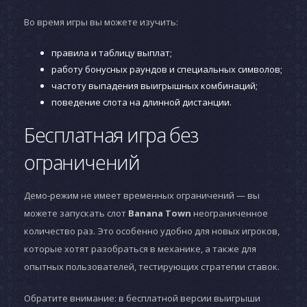
Во время игры вы можете изучить:
правила и таблицу выплат;
работу бонусных раундов и специальных символов;
частоту выпадения выигрышных комбинаций;
поведение слота на длинной дистанции.
Бесплатная игра без
ограничений
Демо-режим не имеет временных ограничений — вы
можете запускать слот
Banana Town
неограниченное
количество раз. Это особенно удобно для новых игроков,
которые хотят разобраться в механике, а также для
опытных пользователей, тестирующих стратегии ставок.
Обратите внимание: в бесплатной версии выигрыши