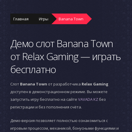
Главная
Игры
Banana Town
Демо слот Banana Town
от Relax Gaming — играть
бесплатно
Слот
Banana Town
от разработчика
Relax Gaming
доступен в демонстрационном режиме. Вы можете
запустить игру бесплатно на сайте
VAVADA KZ
без
регистрации и без пополнения счёта.
Демо-версия позволяет полностью ознакомиться с
игровым процессом, механикой, бонусными функциями и