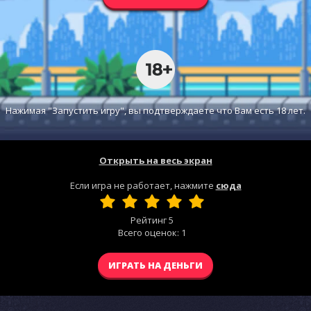
Нажимая "Запустить игру", вы подтверждаете что Вам есть 18 лет.
Открыть на весь экран
Если игра не работает, нажмите
сюда
Рейтинг
5
Всего оценок:
1
ИГРАТЬ НА ДЕНЬГИ