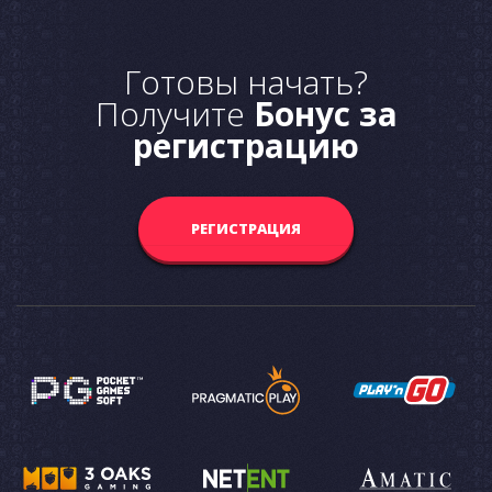
Готовы начать?
Получите
Бонус за
регистрацию
РЕГИСТРАЦИЯ