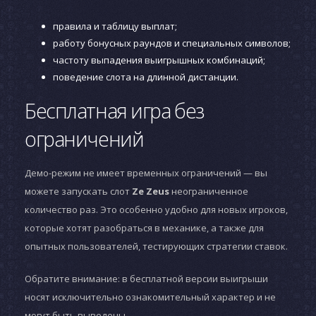
правила и таблицу выплат;
работу бонусных раундов и специальных символов;
частоту выпадения выигрышных комбинаций;
поведение слота на длинной дистанции.
Бесплатная игра без
ограничений
Демо-режим не имеет временных ограничений — вы
можете запускать слот
Ze Zeus
неограниченное
количество раз. Это особенно удобно для новых игроков,
которые хотят разобраться в механике, а также для
опытных пользователей, тестирующих стратегии ставок.
Обратите внимание: в бесплатной версии выигрыши
носят исключительно ознакомительный характер и не
могут быть выведены.