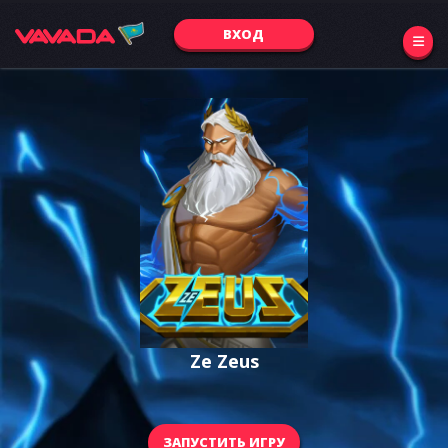
ВХОД
Ze Zeus
ЗАПУСТИТЬ ИГРУ