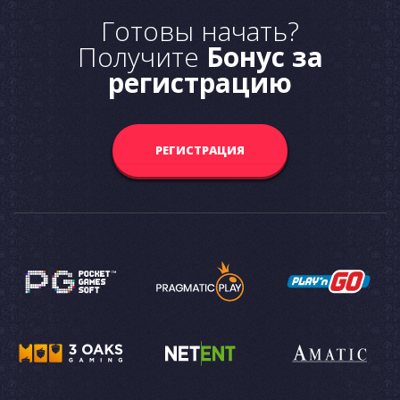
Готовы начать?
Получите
Бонус за
регистрацию
РЕГИСТРАЦИЯ