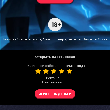
Нажимая "Запустить игру", вы подтверждаете что Вам есть 18 лет.
Открыть на весь экран
Если игра не работает, нажмите
сюда
Рейтинг
5
Всего оценок:
1
ИГРАТЬ НА ДЕНЬГИ