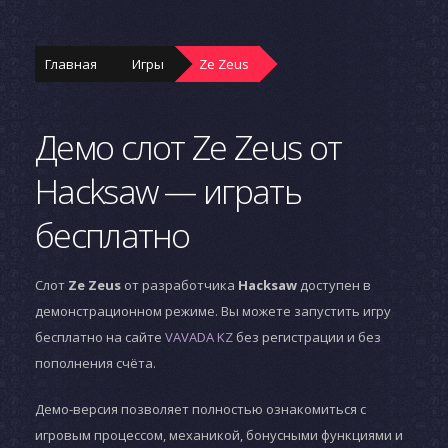
Главная
Игры
Ze Zeus
Демо слот Ze Zeus от
Hacksaw — играть
бесплатно
Слот
Ze Zeus
от разработчика
Hacksaw
доступен в
демонстрационном режиме. Вы можете запустить игру
бесплатно на сайте
VAVADA KZ
без регистрации и без
пополнения счёта.
Демо-версия позволяет полностью ознакомиться с
игровым процессом, механикой, бонусными функциями и