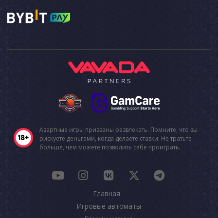
Азартные игры призваны развлекать. Помните, что вы
рискуете деньгами, когда делаете ставки. Не тратьте
больше, чем можете позволить себе проиграть.
Главная
Игровые автоматы