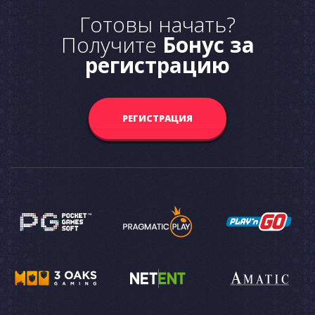
Готовы начать?
Получите
Бонус за
регистрацию
РЕГИСТРАЦИЯ