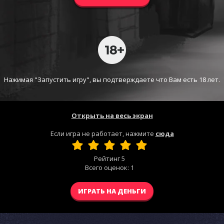
Нажимая "Запустить игру", вы подтверждаете что Вам есть 18 лет.
Открыть на весь экран
Если игра не работает, нажмите
сюда
Рейтинг
5
Всего оценок:
1
ИГРАТЬ НА ДЕНЬГИ