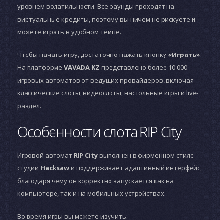
уровнем волатильности. Все раунды проходят на
виртуальные кредиты, поэтому вы ничем не рискуете и
можете играть в удобном темпе.
Чтобы начать игру, достаточно нажать кнопку
«Играть»
.
На платформе
VAVADA KZ
представлено более 10 000
игровых автоматов от ведущих провайдеров, включая
классические слоты, видеослоты, настольные игры и live-
раздел.
Особенности слота RIP City
Игровой автомат
RIP City
выполнен в фирменном стиле
студии
Hacksaw
и поддерживает адаптивный интерфейс,
благодаря чему он корректно запускается как на
компьютере, так и на мобильных устройствах.
Во время игры вы можете изучить: