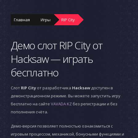
Главная
Игры
RIP City
Демо слот RIP City от
Hacksaw — играть
бесплатно
Слот
RIP City
от разработчика
Hacksaw
доступен в
демонстрационном режиме. Вы можете запустить игру
бесплатно на сайте
VAVADA KZ
без регистрации и без
пополнения счёта.
Демо-версия позволяет полностью ознакомиться с
игровым процессом, механикой, бонусными функциями и