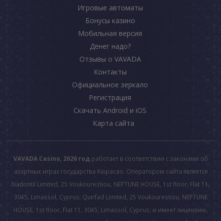
Игровые автоматы
Бонусы казино
Мобильная версия
Денег надо?
Отзывы о VAVADA
Контакты
Официальное зеркало
Регистрация
Скачать Android и iOS
Карта сайта
VAVADA Casino, 2026 год
работает в соответствии с законами об
азартных играх государства Кюрасао. Оператором сайта является
Nadontil Limited, 25 Voukourestiou, NEPTUNE HOUSE, 1st floor, Flat 11,
3045, Limassol, Cyprus; Quirfad Limited, 25 Voukourestiou, NEPTUNE
HOUSE, 1st floor, Flat 11, 3045, Limassol, Cyprus; и имеет лицензию,