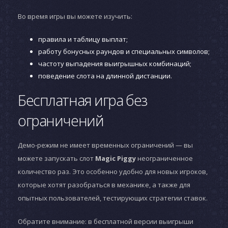
Во время игры вы можете изучить:
правила и таблицу выплат;
работу бонусных раундов и специальных символов;
частоту выпадения выигрышных комбинаций;
поведение слота на длинной дистанции.
Бесплатная игра без
ограничений
Демо-режим не имеет временных ограничений — вы
можете запускать слот
Magic Piggy
неограниченное
количество раз. Это особенно удобно для новых игроков,
которые хотят разобраться в механике, а также для
опытных пользователей, тестирующих стратегии ставок.
Обратите внимание: в бесплатной версии выигрыши