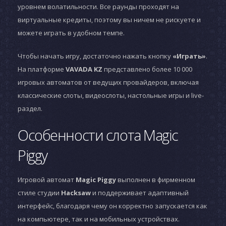
уровнем волатильности. Все раунды проходят на
виртуальные кредиты, поэтому вы ничем не рискуете и
можете играть в удобном темпе.
Чтобы начать игру, достаточно нажать кнопку
«Играть»
.
На платформе
VAVADA KZ
представлено более 10 000
игровых автоматов от ведущих провайдеров, включая
классические слоты, видеослоты, настольные игры и live-
раздел.
Особенности слота Magic
Piggy
Игровой автомат
Magic Piggy
выполнен в фирменном
стиле студии
Hacksaw
и поддерживает адаптивный
интерфейс, благодаря чему он корректно запускается как
на компьютере, так и на мобильных устройствах.