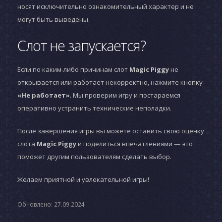
носят исключительно ознакомительный характер и не
могут быть выведены.
Слот не запускается?
Если по каким-либо причинам слот
Magic Piggy
не
открывается или работает некорректно, нажмите кнопку
«Не работает»
. Мы проверим игру и постараемся
оперативно устранить технические неполадки.
После завершения игры вы можете оставить свою оценку
слота
Magic Piggy
и поделиться впечатлениями — это
поможет другим пользователям сделать выбор.
Желаем приятной и увлекательной игры!
Обновлено:
27.09.2024