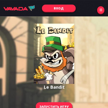
ВХОД
Le Bandit
ЗАПУСТИТЬ ИГРУ