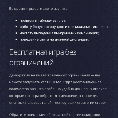
Во время игры вы можете изучить:
правила и таблицу выплат;
работу бонусных раундов и специальных символов;
частоту выпадения выигрышных комбинаций;
поведение слота на длинной дистанции.
Бесплатная игра без
ограничений
Демо-режим не имеет временных ограничений — вы
можете запускать слот
Cursed Crypt
неограниченное
количество раз. Это особенно удобно для новых игроков,
которые хотят разобраться в механике, а также для
опытных пользователей, тестирующих стратегии ставок.
Обратите внимание: в бесплатной версии выигрыши