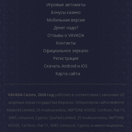
Игровые автоматы
Бонусы казино
Мобильная версия
Денег надо?
Отзывы о VAVADA
Контакты
Официальное зеркало
Регистрация
Скачать Android и iOS
Карта сайта
VAVADA Casino, 2026 год
работает в соответствии с законами об
азартных играх государства Кюрасао. Оператором сайта является
Nadontil Limited, 25 Voukourestiou, NEPTUNE HOUSE, 1st floor, Flat 11,
3045, Limassol, Cyprus; Quirfad Limited, 25 Voukourestiou, NEPTUNE
HOUSE, 1st floor, Flat 11, 3045, Limassol, Cyprus; и имеет лицензию,