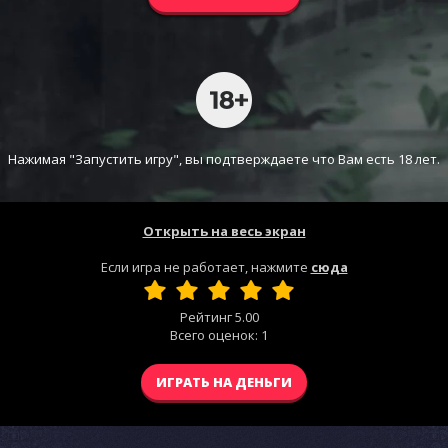
Нажимая "Запустить игру", вы подтверждаете что Вам есть 18 лет.
Открыть на весь экран
Если игра не работает, нажмите
сюда
Рейтинг
5.00
Всего оценок:
1
ИГРАТЬ НА ДЕНЬГИ