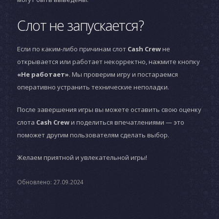
Слот не запускается?
Если по каким-либо причинам слот
Cash Crew
не
открывается или работает некорректно, нажмите кнопку
«Не работает»
. Мы проверим игру и постараемся
оперативно устранить технические неполадки.
После завершения игры вы можете оставить свою оценку
слота
Cash Crew
и поделиться впечатлениями — это
поможет другим пользователям сделать выбор.
Желаем приятной и увлекательной игры!
Обновлено:
27.09.2024