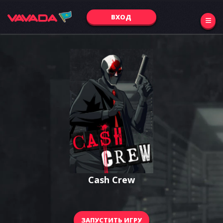
ВХОД
Cash Crew
ЗАПУСТИТЬ ИГРУ