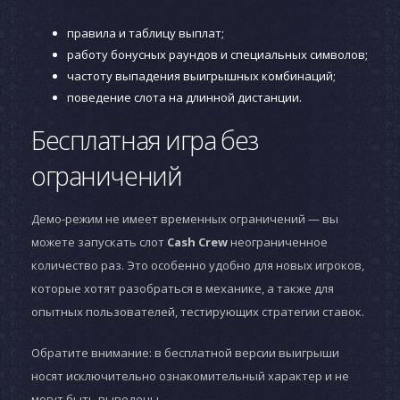
правила и таблицу выплат;
работу бонусных раундов и специальных символов;
частоту выпадения выигрышных комбинаций;
поведение слота на длинной дистанции.
Бесплатная игра без
ограничений
Демо-режим не имеет временных ограничений — вы
можете запускать слот
Cash Crew
неограниченное
количество раз. Это особенно удобно для новых игроков,
которые хотят разобраться в механике, а также для
опытных пользователей, тестирующих стратегии ставок.
Обратите внимание: в бесплатной версии выигрыши
носят исключительно ознакомительный характер и не
могут быть выведены.