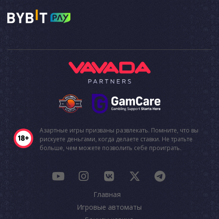
Азартные игры призваны развлекать. Помните, что вы
рискуете деньгами, когда делаете ставки. Не тратьте
больше, чем можете позволить себе проиграть.
Главная
Игровые автоматы