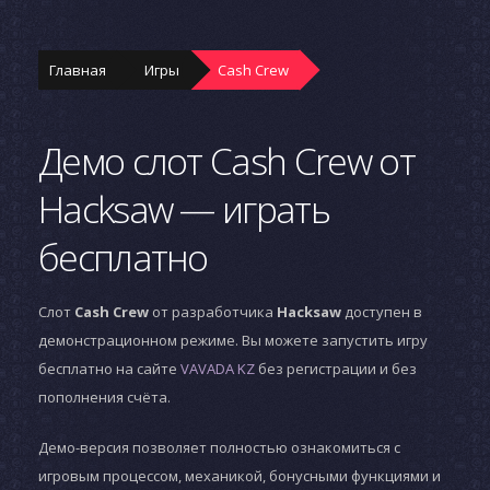
Главная
Игры
Cash Crew
Демо слот Cash Crew от
Hacksaw — играть
бесплатно
Слот
Cash Crew
от разработчика
Hacksaw
доступен в
демонстрационном режиме. Вы можете запустить игру
бесплатно на сайте
VAVADA KZ
без регистрации и без
пополнения счёта.
Демо-версия позволяет полностью ознакомиться с
игровым процессом, механикой, бонусными функциями и