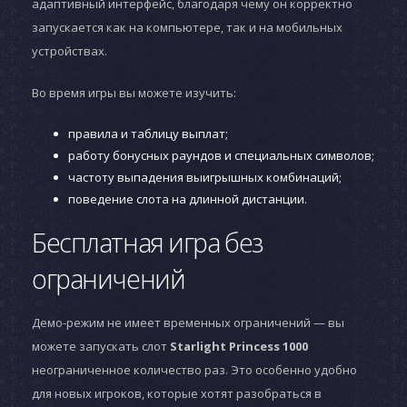
адаптивный интерфейс, благодаря чему он корректно
запускается как на компьютере, так и на мобильных
устройствах.
Во время игры вы можете изучить:
правила и таблицу выплат;
работу бонусных раундов и специальных символов;
частоту выпадения выигрышных комбинаций;
поведение слота на длинной дистанции.
Бесплатная игра без
ограничений
Демо-режим не имеет временных ограничений — вы
можете запускать слот
Starlight Princess 1000
неограниченное количество раз. Это особенно удобно
для новых игроков, которые хотят разобраться в