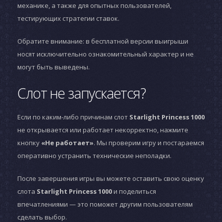
механике, а также для опытных пользователей,
тестирующих стратегии ставок.
Обратите внимание: в бесплатной версии выигрыши
носят исключительно ознакомительный характер и не
могут быть выведены.
Слот не запускается?
Если по каким-либо причинам слот
Starlight Princess 1000
не открывается или работает некорректно, нажмите
кнопку
«Не работает»
. Мы проверим игру и постараемся
оперативно устранить технические неполадки.
После завершения игры вы можете оставить свою оценку
слота
Starlight Princess 1000
и поделиться
впечатлениями — это поможет другим пользователям
сделать выбор.