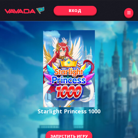
ВХОД
Starlight Princess 1000
ЗАПУСТИТЬ ИГРУ