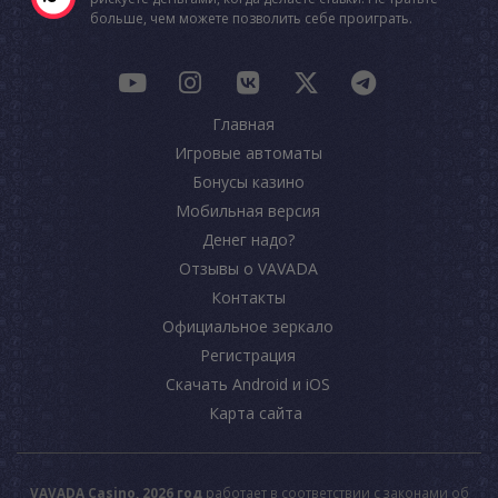
больше, чем можете позволить себе проиграть.
Главная
Игровые автоматы
Бонусы казино
Мобильная версия
Денег надо?
Отзывы о VAVADA
Контакты
Официальное зеркало
Регистрация
Скачать Android и iOS
Карта сайта
VAVADA Casino, 2026 год
работает в соответствии с законами об