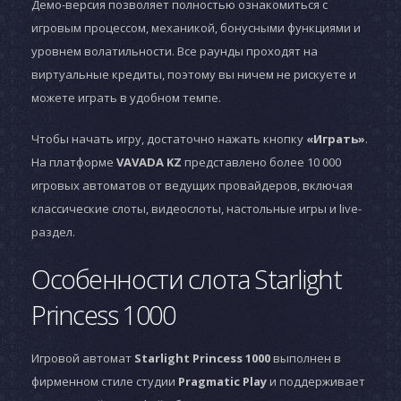
Демо-версия позволяет полностью ознакомиться с
игровым процессом, механикой, бонусными функциями и
уровнем волатильности. Все раунды проходят на
виртуальные кредиты, поэтому вы ничем не рискуете и
можете играть в удобном темпе.
Чтобы начать игру, достаточно нажать кнопку
«Играть»
.
На платформе
VAVADA KZ
представлено более 10 000
игровых автоматов от ведущих провайдеров, включая
классические слоты, видеослоты, настольные игры и live-
раздел.
Особенности слота Starlight
Princess 1000
Игровой автомат
Starlight Princess 1000
выполнен в
фирменном стиле студии
Pragmatic Play
и поддерживает