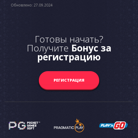
Обновлено:
27.09.2024
Готовы начать?
Получите
Бонус за
регистрацию
РЕГИСТРАЦИЯ