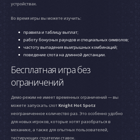
устройствах.
Во время игры вы можете изучить:
правила и таблицу выплат;
работу бонусных раундов и специальных символов;
частоту выпадения выигрышных комбинаций;
поведение слота на длинной дистанции.
Бесплатная игра без
ограничений
Демо-режим не имеет временных ограничений — вы
можете запускать слот
Knight Hot Spotz
неограниченное количество раз. Это особенно удобно
для новых игроков, которые хотят разобраться в
механике, а также для опытных пользователей,
тестирующих стратегии ставок.