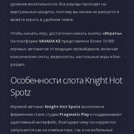
уровнем волатильности. Все раунды проходят на
виртуальные кредиты, поэтому вы ничем не рискуете и
можете играть в удобном темпе.
Чтобы начать игру, достаточно нажать кнопку
«Играть»
.
На платформе
VAVADA KZ
представлено более 10 000
игровых автоматов от ведущих провайдеров, включая
классические слоты, видеослоты, настольные игры и live-
раздел.
Особенности слота Knight Hot
Spotz
Игровой автомат
Knight Hot Spotz
выполнен в
фирменном стиле студии
Pragmatic Play
и поддерживает
адаптивный интерфейс, благодаря чему он корректно
запускается как на компьютере, так и на мобильных