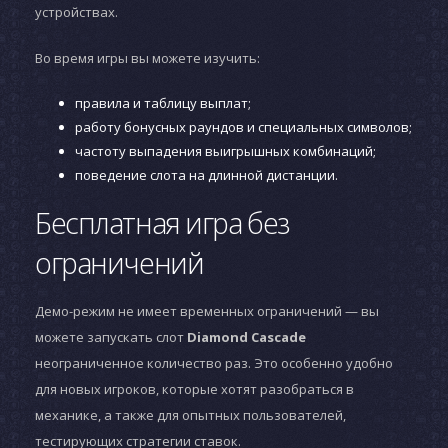
устройствах.
Во время игры вы можете изучить:
правила и таблицу выплат;
работу бонусных раундов и специальных символов;
частоту выпадения выигрышных комбинаций;
поведение слота на длинной дистанции.
Бесплатная игра без
ограничений
Демо-режим не имеет временных ограничений — вы
можете запускать слот
Diamond Cascade
неограниченное количество раз. Это особенно удобно
для новых игроков, которые хотят разобраться в
механике, а также для опытных пользователей,
тестирующих стратегии ставок.