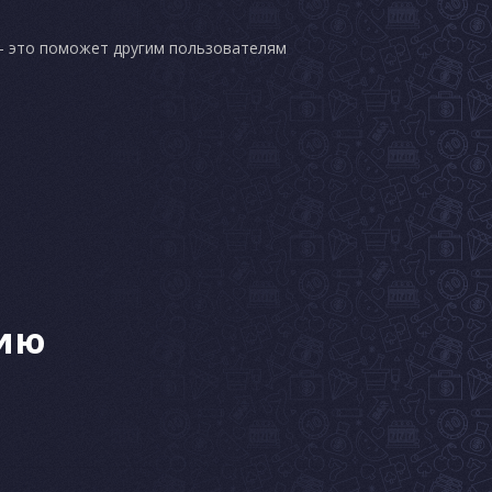
— это поможет другим пользователям
цию