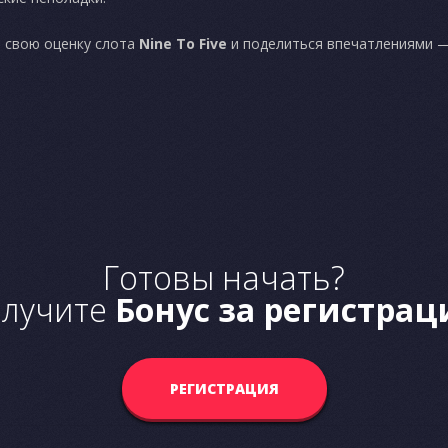
 свою оценку слота
Nine To Five
и поделиться впечатлениями 
Готовы начать?
лучите
Бонус за регистра
РЕГИСТРАЦИЯ