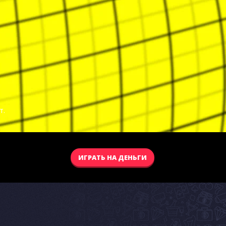
т.
ИГРАТЬ НА ДЕНЬГИ