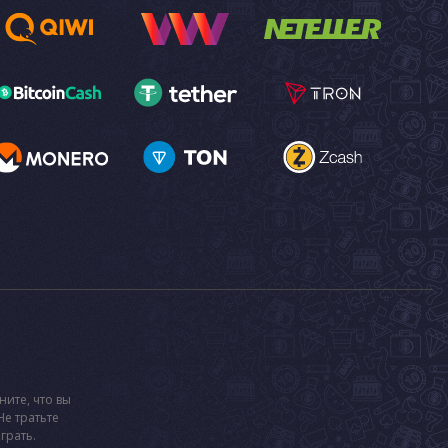
ите, что вы
Не тратьте
грать.