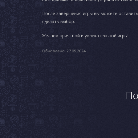
После завершения игры вы можете оставить
сделать выбор.
Желаем приятной и увлекательной игры!
Обновлено:
27.09.2024
По