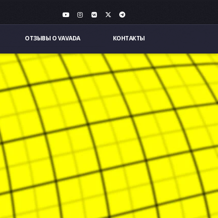
ОТЗЫВЫ О VAVADA
КОНТАКТЫ