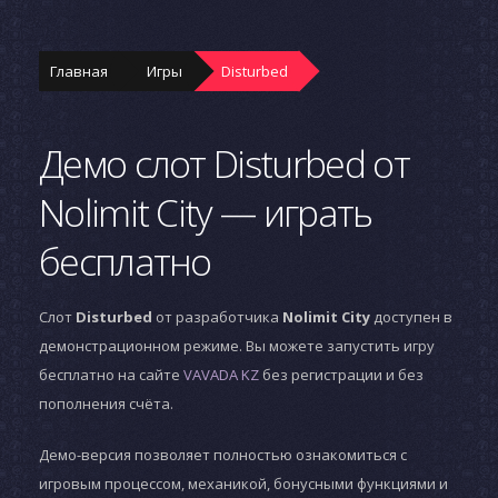
Главная
Игры
Disturbed
Демо слот Disturbed от
Nolimit City — играть
бесплатно
Слот
Disturbed
от разработчика
Nolimit City
доступен в
демонстрационном режиме. Вы можете запустить игру
бесплатно на сайте
VAVADA KZ
без регистрации и без
пополнения счёта.
Демо-версия позволяет полностью ознакомиться с
игровым процессом, механикой, бонусными функциями и