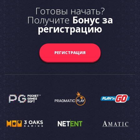
Готовы начать?
Получите
Бонус за
регистрацию
РЕГИСТРАЦИЯ