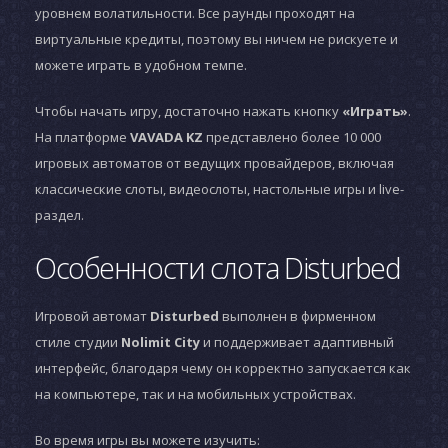
уровнем волатильности. Все раунды проходят на
виртуальные кредиты, поэтому вы ничем не рискуете и
можете играть в удобном темпе.
Чтобы начать игру, достаточно нажать кнопку
«Играть»
.
На платформе
VAVADA KZ
представлено более 10 000
игровых автоматов от ведущих провайдеров, включая
классические слоты, видеослоты, настольные игры и live-
раздел.
Особенности слота Disturbed
Игровой автомат
Disturbed
выполнен в фирменном
стиле студии
Nolimit City
и поддерживает адаптивный
интерфейс, благодаря чему он корректно запускается как
на компьютере, так и на мобильных устройствах.
Во время игры вы можете изучить: