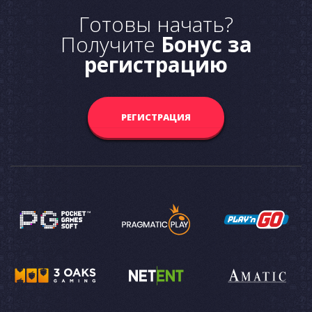
Готовы начать?
Получите
Бонус за
регистрацию
РЕГИСТРАЦИЯ