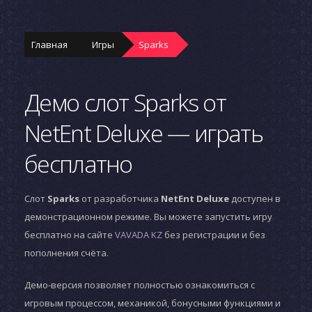
Главная
Игры
Sparks
Демо слот Sparks от
NetEnt Deluxe — играть
бесплатно
Слот
Sparks
от разработчика
NetEnt Deluxe
доступен в
демонстрационном режиме. Вы можете запустить игру
бесплатно на сайте
VAVADA KZ
без регистрации и без
пополнения счёта.
Демо-версия позволяет полностью ознакомиться с
игровым процессом, механикой, бонусными функциями и