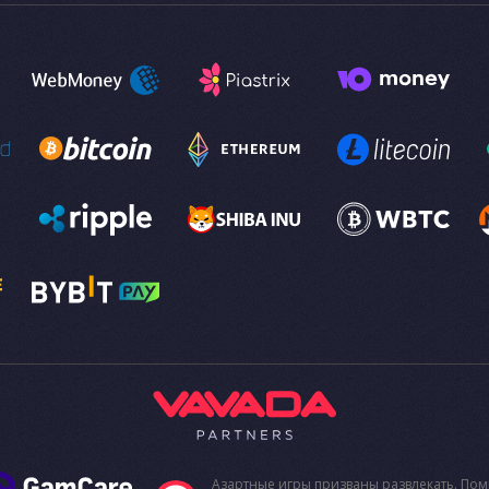
Азартные игры призваны развлекать. Помн