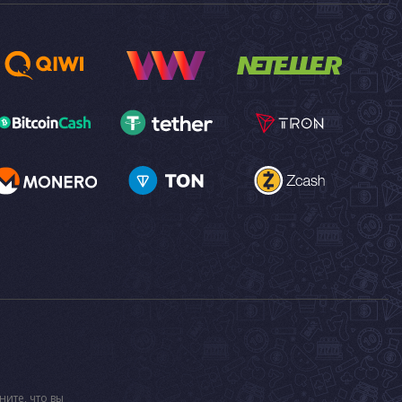
ите, что вы