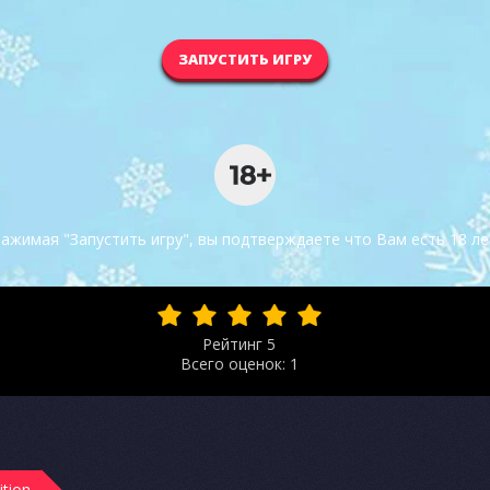
ЗАПУСТИТЬ ИГРУ
ажимая "Запустить игру", вы подтверждаете что Вам есть 18 ле
Рейтинг
5
Всего оценок:
1
ition