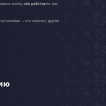
ажмите кнопку
«Не работает»
. Мы
ечатлениями — это поможет другим
цию