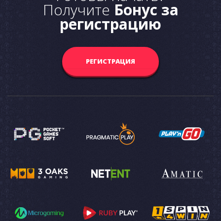
Получите
Бонус за
регистрацию
РЕГИСТРАЦИЯ