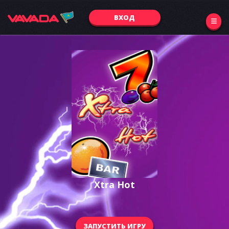
ВХОД
Xtra Hot
ЗАПУСТИТЬ ИГРУ