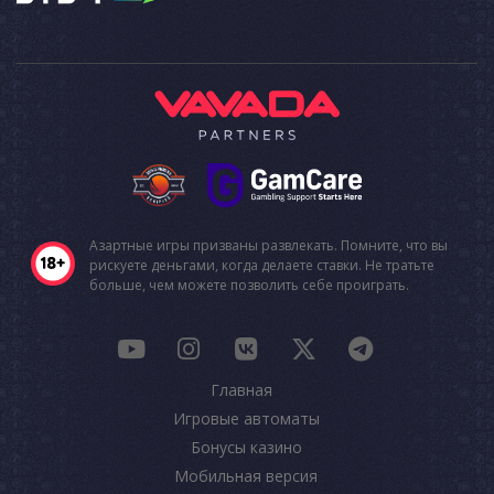
Азартные игры призваны развлекать. Помните, что вы
рискуете деньгами, когда делаете ставки. Не тратьте
больше, чем можете позволить себе проиграть.
Главная
Игровые автоматы
Бонусы казино
Мобильная версия