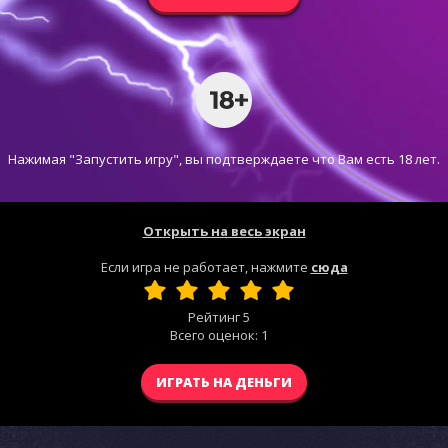
Нажимая "Запустить игру", вы подтверждаете что Вам есть 18 лет.
Открыть на весь экран
Если игра не работает, нажмите
сюда
Рейтинг
5
Всего оценок:
1
ИГРАТЬ НА ДЕНЬГИ