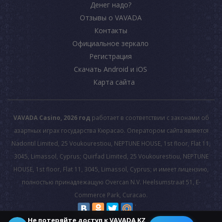
Денег надо?
Отзывы о VAVADA
Контакты
Официальное зеркало
Регистрация
Скачать Android и iOS
Карта сайта
VAVADA Casino, 2026 год
работает в соответствии с законами об
азартных играх государства Кюрасао. Оператором сайта является
Nadontil Limited, 25 Voukourestiou, NEPTUNE HOUSE, 1st floor, Flat 11,
3045, Limassol, Cyprus; Quirfad Limited, 25 Voukourestiou, NEPTUNE
HOUSE, 1st floor, Flat 11, 3045, Limassol, Cyprus; и имеет лицензию,
полностью принадлежащую Overcan N.V. Heelsumstraat 51, E-
Commerce Park, Curacao.
Не потеряйте доступ к VAVADA KZ
© 2026 All rights reserved.