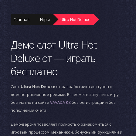
Главная
Игры
Ultra Hot Deluxe
Демо слот Ultra Hot
Deluxe от — играть
бесплатно
Слот
Ultra Hot Deluxe
от разработчика
доступен в
демонстрационном режиме. Вы можете запустить игру
бесплатно на сайте
VAVADA KZ
без регистрации и без
пополнения счёта.
Демо-версия позволяет полностью ознакомиться с
игровым процессом, механикой, бонусными функциями и