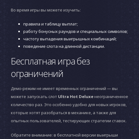
Во время игры вы можете изучить:
правила и таблицу выплат;
работу бонусных раундов и специальных символов;
частоту выпадения выигрышных комбинаций;
поведение слота на длинной дистанции.
Бесплатная игра без
ограничений
Демо-режим не имеет временных ограничений — вы
можете запускать слот
Ultra Hot Deluxe
неограниченное
количество раз. Это особенно удобно для новых игроков,
которые хотят разобраться в механике, а также для
опытных пользователей, тестирующих стратегии ставок.
Обратите внимание: в бесплатной версии выигрыши