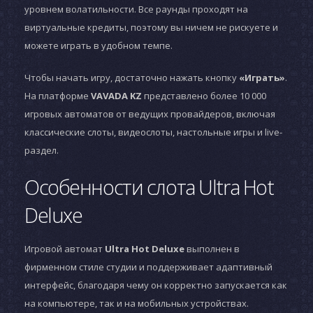
уровнем волатильности. Все раунды проходят на
виртуальные кредиты, поэтому вы ничем не рискуете и
можете играть в удобном темпе.
Чтобы начать игру, достаточно нажать кнопку
«Играть»
.
На платформе
VAVADA KZ
представлено более 10 000
игровых автоматов от ведущих провайдеров, включая
классические слоты, видеослоты, настольные игры и live-
раздел.
Особенности слота Ultra Hot
Deluxe
Игровой автомат
Ultra Hot Deluxe
выполнен в
фирменном стиле студии
и поддерживает адаптивный
интерфейс, благодаря чему он корректно запускается как
на компьютере, так и на мобильных устройствах.