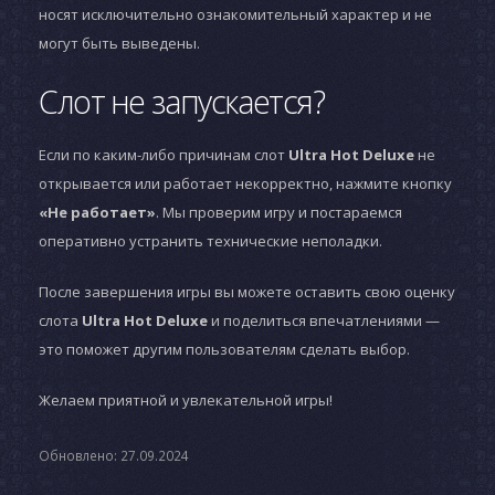
носят исключительно ознакомительный характер и не
могут быть выведены.
Слот не запускается?
Если по каким-либо причинам слот
Ultra Hot Deluxe
не
открывается или работает некорректно, нажмите кнопку
«Не работает»
. Мы проверим игру и постараемся
оперативно устранить технические неполадки.
После завершения игры вы можете оставить свою оценку
слота
Ultra Hot Deluxe
и поделиться впечатлениями —
это поможет другим пользователям сделать выбор.
Желаем приятной и увлекательной игры!
Обновлено:
27.09.2024