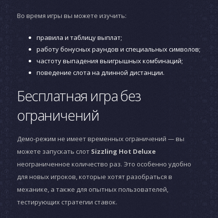
Во время игры вы можете изучить:
правила и таблицу выплат;
работу бонусных раундов и специальных символов;
частоту выпадения выигрышных комбинаций;
поведение слота на длинной дистанции.
Бесплатная игра без
ограничений
Демо-режим не имеет временных ограничений — вы
можете запускать слот
Sizzling Hot Deluxe
неограниченное количество раз. Это особенно удобно
для новых игроков, которые хотят разобраться в
механике, а также для опытных пользователей,
тестирующих стратегии ставок.