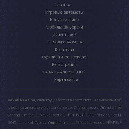
Главная
Игровые автоматы
Бонусы казино
Мобильная версия
Денег надо?
Отзывы о VAVADA
Контакты
Официальное зеркало
Регистрация
Скачать Android и iOS
Карта сайта
VAVADA Casino, 2026 год
работает в соответствии с законами об
азартных играх государства Кюрасао. Оператором сайта является
Nadontil Limited, 25 Voukourestiou, NEPTUNE HOUSE, 1st floor, Flat 11,
3045, Limassol, Cyprus; Quirfad Limited, 25 Voukourestiou, NEPTUNE