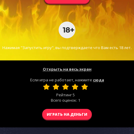
Нажимая "Запустить игру", вы подтверждаете что Вам есть 18 лет.
Открыть на весь экран
Если игра не работает, нажмите
сюда
Рейтинг
5
Всего оценок:
1
ИГРАТЬ НА ДЕНЬГИ