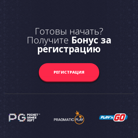
Готовы начать?
Получите
Бонус за
регистрацию
РЕГИСТРАЦИЯ