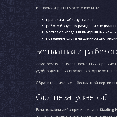
Во время игры вы можете изучить:
правила и таблицу выплат;
работу бонусных раундов и специальн
частоту выпадения выигрышных комби
поведение слота на длинной дистанции
Бесплатная игра без о
Демо-режим не имеет временных ограничен
удобно для новых игроков, которые хотят р
Обратите внимание: в бесплатной версии в
Слот не запускается?
Если по каким-либо причинам слот
Sizzling 
игру и постараемся оперативно устранить т