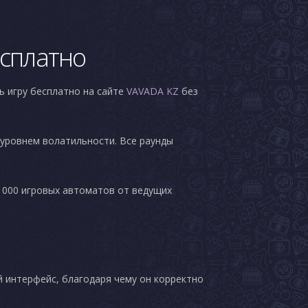
бесплатно
ь игру бесплатно на сайте
VAVADA KZ
без
уровнем волатильности. Все раунды
 000 игровых автоматов от ведущих
 интерфейс, благодаря чему он корректно