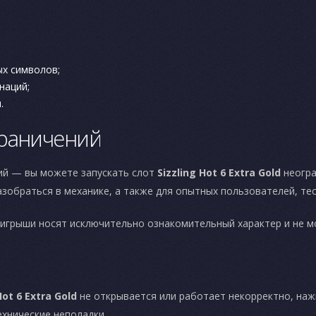
ых символов;
наций;
.
граничений
ий — вы можете запускать слот
Sizzling Hot 6 Extra Gold
неогра
азобраться в механике, а также для опытных пользователей, те
ыигрыши носят исключительно ознакомительный характер и не м
Hot 6 Extra Gold
не открывается или работает некорректно, на
ехнические неполадки.