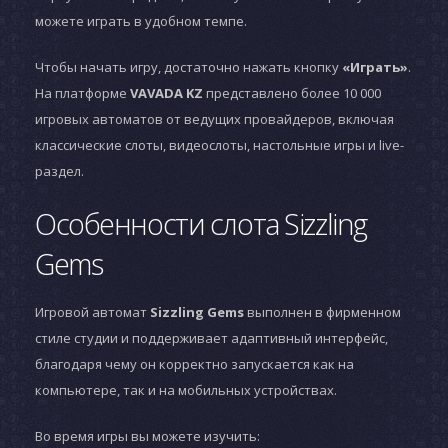
можете играть в удобном темпе.
Чтобы начать игру, достаточно нажать кнопку
«Играть»
.
На платформе
VAVADA KZ
представлено более 10 000
игровых автоматов от ведущих провайдеров, включая
классические слоты, видеослоты, настольные игры и live-
раздел.
Особенности слота Sizzling
Gems
Игровой автомат
Sizzling Gems
выполнен в фирменном
стиле студии
и поддерживает адаптивный интерфейс,
благодаря чему он корректно запускается как на
компьютере, так и на мобильных устройствах.
Во время игры вы можете изучить: