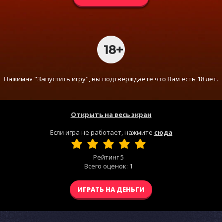
Нажимая "Запустить игру", вы подтверждаете что Вам есть 18 лет.
Открыть на весь экран
Если игра не работает, нажмите
сюда
Рейтинг
5
Всего оценок:
1
ИГРАТЬ НА ДЕНЬГИ