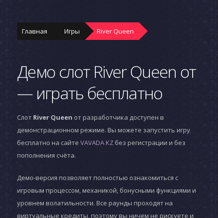
Главная
Игры
River Queen
Демо слот River Queen от
— играть бесплатно
Слот
River Queen
от разработчика
доступен в
демонстрационном режиме. Вы можете запустить игру
бесплатно на сайте
VAVADA KZ
без регистрации и без
пополнения счёта.
Демо-версия позволяет полностью ознакомиться с
игровым процессом, механикой, бонусными функциями и
уровнем волатильности. Все раунды проходят на
виртуальные кредиты, поэтому вы ничем не рискуете и