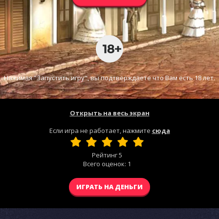
Нажимая "Запустить игру", вы подтверждаете что Вам есть 18 лет.
Открыть на весь экран
Если игра не работает, нажмите
сюда
Рейтинг
5
Всего оценок:
1
ИГРАТЬ НА ДЕНЬГИ