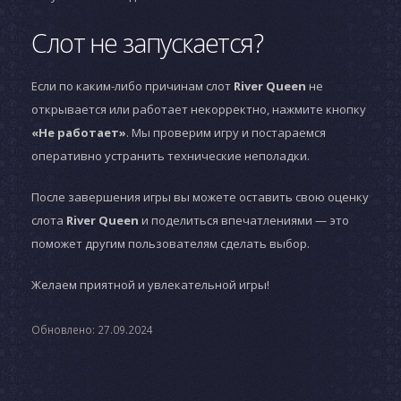
Слот не запускается?
Если по каким-либо причинам слот
River Queen
не
открывается или работает некорректно, нажмите кнопку
«Не работает»
. Мы проверим игру и постараемся
оперативно устранить технические неполадки.
После завершения игры вы можете оставить свою оценку
слота
River Queen
и поделиться впечатлениями — это
поможет другим пользователям сделать выбор.
Желаем приятной и увлекательной игры!
Обновлено:
27.09.2024