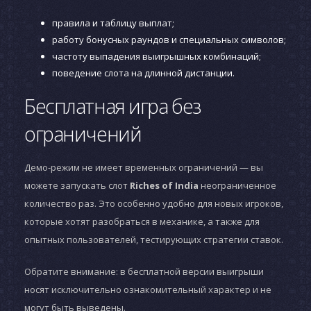
правила и таблицу выплат;
работу бонусных раундов и специальных символов;
частоту выпадения выигрышных комбинаций;
поведение слота на длинной дистанции.
Бесплатная игра без
ограничений
Демо-режим не имеет временных ограничений — вы
можете запускать слот
Riches of India
неограниченное
количество раз. Это особенно удобно для новых игроков,
которые хотят разобраться в механике, а также для
опытных пользователей, тестирующих стратегии ставок.
Обратите внимание: в бесплатной версии выигрыши
носят исключительно ознакомительный характер и не
могут быть выведены.