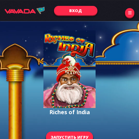
ВХОД
Riches of India
ЗАПУСТИТЬ ИГРУ