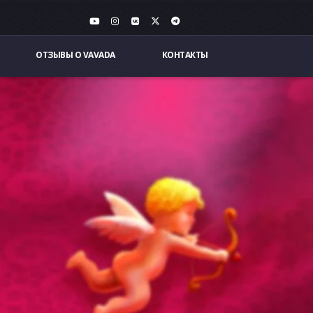
ОТЗЫВЫ О VAVADA
КОНТАКТЫ