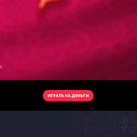
т.
ИГРАТЬ НА ДЕНЬГИ