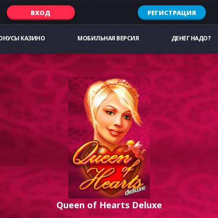
ВХОД
РЕГИСТРАЦИЯ
ОНУСЫ КАЗИНО
МОБИЛЬНАЯ ВЕРСИЯ
ДЕНЕГ НАДО?
Queen of Hearts Deluxe