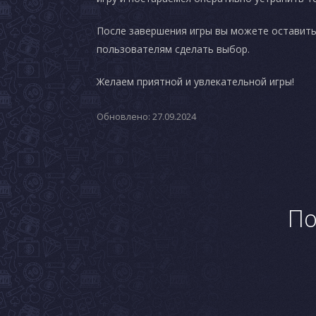
После завершения игры вы можете оставить
пользователям сделать выбор.
Желаем приятной и увлекательной игры!
Обновлено:
27.09.2024
По