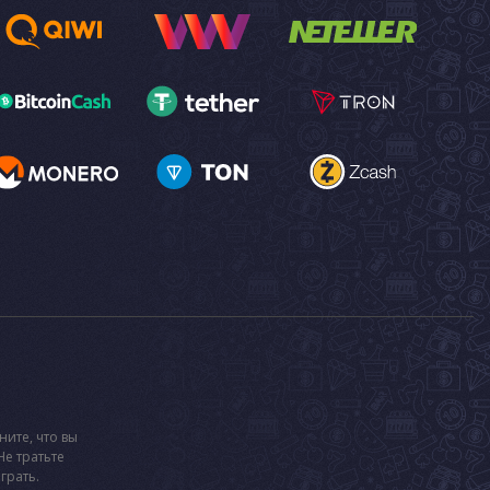
ите, что вы
Не тратьте
грать.