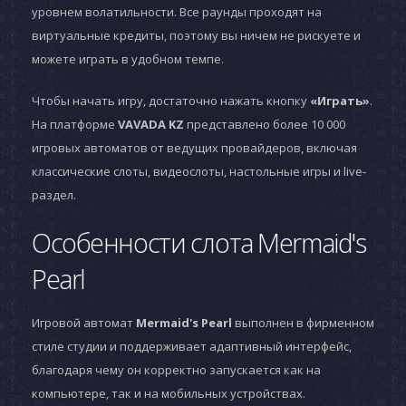
уровнем волатильности. Все раунды проходят на
виртуальные кредиты, поэтому вы ничем не рискуете и
можете играть в удобном темпе.
Чтобы начать игру, достаточно нажать кнопку
«Играть»
.
На платформе
VAVADA KZ
представлено более 10 000
игровых автоматов от ведущих провайдеров, включая
классические слоты, видеослоты, настольные игры и live-
раздел.
Особенности слота Mermaid's
Pearl
Игровой автомат
Mermaid's Pearl
выполнен в фирменном
стиле студии
и поддерживает адаптивный интерфейс,
благодаря чему он корректно запускается как на
компьютере, так и на мобильных устройствах.