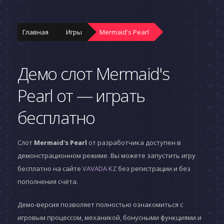
Главная
Игры
Mermaid's Pearl
Демо слот Mermaid's
Pearl от — играть
бесплатно
Слот
Mermaid's Pearl
от разработчика
доступен в
демонстрационном режиме. Вы можете запустить игру
бесплатно на сайте
VAVADA KZ
без регистрации и без
пополнения счёта.
Демо-версия позволяет полностью ознакомиться с
игровым процессом, механикой, бонусными функциями и