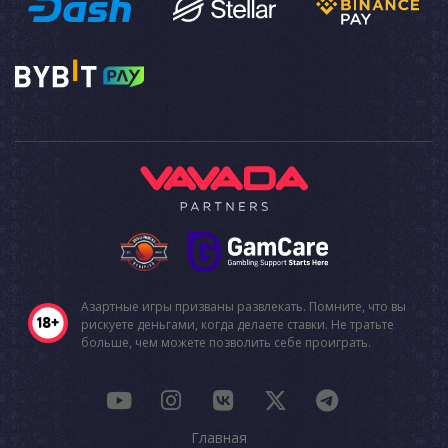
Азартные игры призваны развлекать. Помните, что вы
рискуете деньгами, когда делаете ставки. Не тратьте
больше, чем можете позволить себе проиграть.
Главная