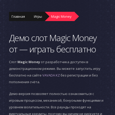
Главная
Игры
Magic Money
Демо слот Magic Money
от — играть бесплатно
Слот
Magic Money
от разработчика
доступен в
демонстрационном режиме. Вы можете запустить игру
бесплатно на сайте
VAVADA KZ
без регистрации и без
пополнения счёта.
Демо-версия позволяет полностью ознакомиться с
игровым процессом, механикой, бонусными функциями и
уровнем волатильности. Все раунды проходят на
виртуальные кредиты, поэтому вы ничем не рискуете и