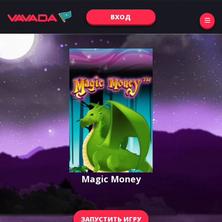
ВХОД
Magic Money
ЗАПУСТИТЬ ИГРУ