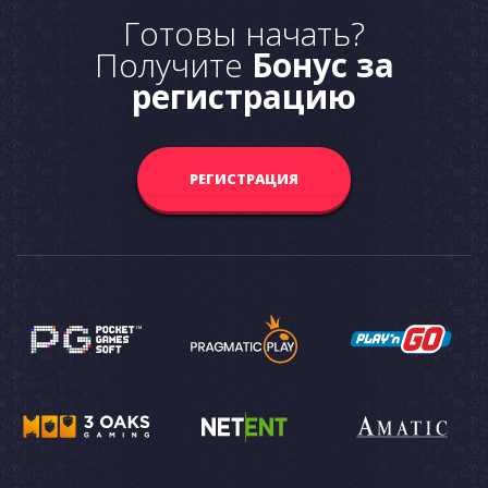
Готовы начать?
Получите
Бонус за
регистрацию
РЕГИСТРАЦИЯ