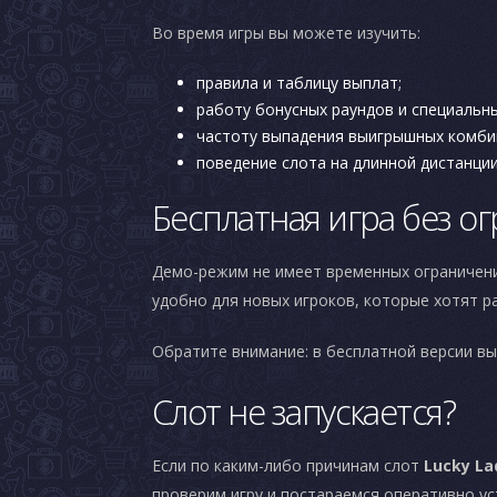
Во время игры вы можете изучить:
правила и таблицу выплат;
работу бонусных раундов и специальн
частоту выпадения выигрышных комби
поведение слота на длинной дистанции
Бесплатная игра без о
Демо-режим не имеет временных ограничен
удобно для новых игроков, которые хотят р
Обратите внимание: в бесплатной версии в
Слот не запускается?
Если по каким-либо причинам слот
Lucky La
проверим игру и постараемся оперативно ус