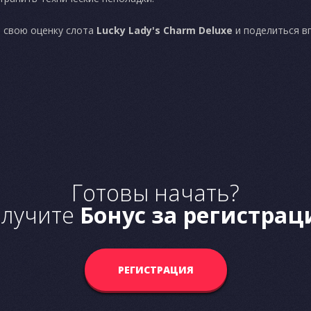
 свою оценку слота
Lucky Lady's Charm Deluxe
и поделиться в
Готовы начать?
лучите
Бонус за регистра
РЕГИСТРАЦИЯ