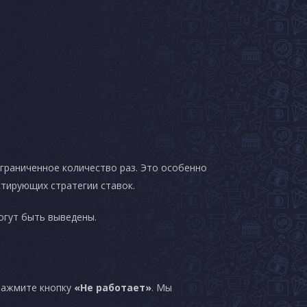
граниченное количество раз. Это особенно
стирующих стратегии ставок.
огут быть выведены.
нажмите кнопку
«Не работает»
. Мы