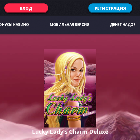
ВХОД
РЕГИСТРАЦИЯ
ОНУСЫ КАЗИНО
МОБИЛЬНАЯ ВЕРСИЯ
ДЕНЕГ НАДО?
Lucky Lady's Charm Deluxe