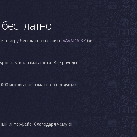
ь бесплатно
ить игру бесплатно на сайте
VAVADA KZ
без
уровнем волатильности. Все раунды
 000 игровых автоматов от ведущих
ный интерфейс, благодаря чему он