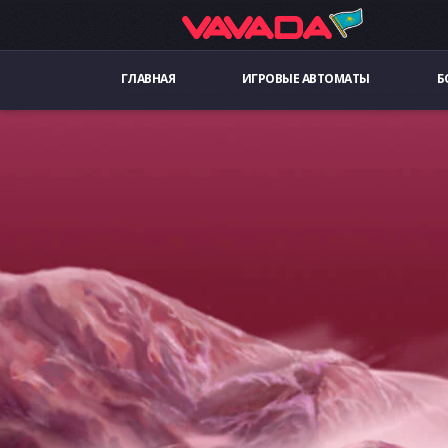
ГЛАВНАЯ
ИГРОВЫЕ АВТОМАТЫ
Б