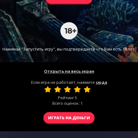
Нажимая "Запустить игру", вы подтверждаете что Вам есть 18 лет.
Открыть на весь экран
Если игра не работает, нажмите
сюда
Рейтинг
5
Всего оценок:
1
ИГРАТЬ НА ДЕНЬГИ