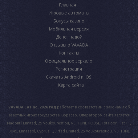
Главная
Игровые автоматы
Бонусы казино
Мобильная версия
Денег надо?
Отзывы о VAVADA
Контакты
Официальное зеркало
Регистрация
Скачать Android и iOS
Карта сайта
VAVADA Casino, 2026 год
работает в соответствии с законами об
азартных играх государства Кюрасао. Оператором сайта является
Nadontil Limited, 25 Voukourestiou, NEPTUNE HOUSE, 1st floor, Flat 11,
3045, Limassol, Cyprus; Quirfad Limited, 25 Voukourestiou, NEPTUNE