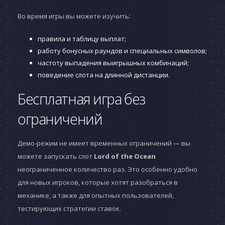
Во время игры вы можете изучить:
правила и таблицу выплат;
работу бонусных раундов и специальных символов;
частоту выпадения выигрышных комбинаций;
поведение слота на длинной дистанции.
Бесплатная игра без
ограничений
Демо-режим не имеет временных ограничений — вы
можете запускать слот
Lord of the Ocean
неограниченное количество раз. Это особенно удобно
для новых игроков, которые хотят разобраться в
механике, а также для опытных пользователей,
тестирующих стратегии ставок.