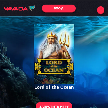
ВХОД
Lord of the Ocean
ЗАПУСТИТЬ ИГРУ