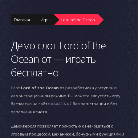
Главная
Игры
Lord of the Ocean
Демо слот Lord of the
Ocean от — играть
бесплатно
Слот
Lord of the Ocean
от разработчика
доступен в
демонстрационном режиме. Вы можете запустить игру
бесплатно на сайте
VAVADA KZ
без регистрации и без
пополнения счёта.
Демо-версия позволяет полностью ознакомиться с
игровым процессом, механикой, бонусными функциями и