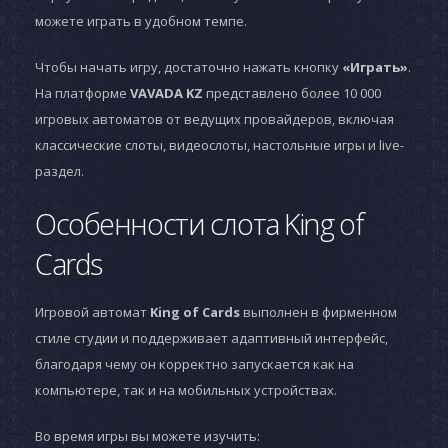
можете играть в удобном темпе.
Чтобы начать игру, достаточно нажать кнопку
«Играть»
.
На платформе
VAVADA KZ
представлено более 10 000
игровых автоматов от ведущих провайдеров, включая
классические слоты, видеослоты, настольные игры и live-
раздел.
Особенности слота King of
Cards
Игровой автомат
King of Cards
выполнен в фирменном
стиле студии
и поддерживает адаптивный интерфейс,
благодаря чему он корректно запускается как на
компьютере, так и на мобильных устройствах.
Во время игры вы можете изучить: