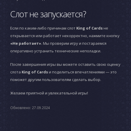
Слот не запускается?
Если по каким-либо причинам слот
King of Cards
не
открывается или работает некорректно, нажмите кнопку
«Не работает»
. Мы проверим игру и постараемся
оперативно устранить технические неполадки.
После завершения игры вы можете оставить свою оценку
слота
King of Cards
и поделиться впечатлениями — это
поможет другим пользователям сделать выбор.
Желаем приятной и увлекательной игры!
Обновлено:
27.09.2024