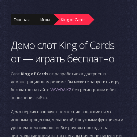
Главная
Игры
King of Cards
Демо слот King of Cards
от — играть бесплатно
Слот
King of Cards
от разработчика
доступен в
демонстрационном режиме. Вы можете запустить игру
бесплатно на сайте
VAVADA KZ
без регистрации и без
пополнения счёта.
Демо-версия позволяет полностью ознакомиться с
игровым процессом, механикой, бонусными функциями и
уровнем волатильности. Все раунды проходят на
виртуальные кредиты, поэтому вы ничем не рискуете и