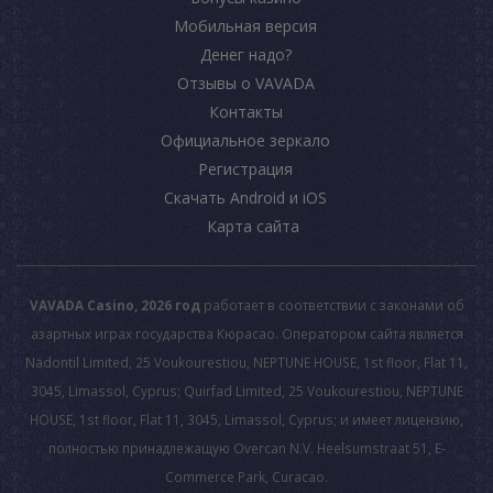
Мобильная версия
Денег надо?
Отзывы о VAVADA
Контакты
Официальное зеркало
Регистрация
Скачать Android и iOS
Карта сайта
VAVADA Casino, 2026 год
работает в соответствии с законами об
азартных играх государства Кюрасао. Оператором сайта является
Nadontil Limited, 25 Voukourestiou, NEPTUNE HOUSE, 1st floor, Flat 11,
3045, Limassol, Cyprus; Quirfad Limited, 25 Voukourestiou, NEPTUNE
HOUSE, 1st floor, Flat 11, 3045, Limassol, Cyprus; и имеет лицензию,
полностью принадлежащую Overcan N.V. Heelsumstraat 51, E-
Commerce Park, Curacao.