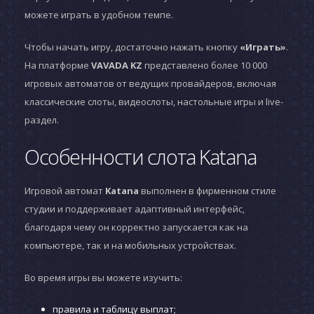
можете играть в удобном темпе.
Чтобы начать игру, достаточно нажать кнопку
«Играть»
.
На платформе
VAVADA KZ
представлено более 10 000
игровых автоматов от ведущих провайдеров, включая
классические слоты, видеослоты, настольные игры и live-
раздел.
Особенности слота Katana
Игровой автомат
Katana
выполнен в фирменном стиле
студии
и поддерживает адаптивный интерфейс,
благодаря чему он корректно запускается как на
компьютере, так и на мобильных устройствах.
Во время игры вы можете изучить:
правила и таблицу выплат;