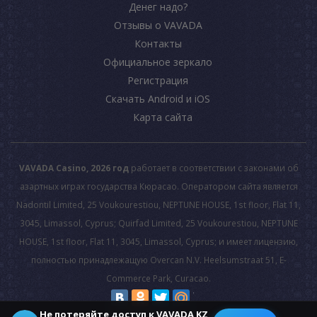
Денег надо?
Отзывы о VAVADA
Контакты
Официальное зеркало
Регистрация
Скачать Android и iOS
Карта сайта
VAVADA Casino, 2026 год
работает в соответствии с законами об
азартных играх государства Кюрасао. Оператором сайта является
Nadontil Limited, 25 Voukourestiou, NEPTUNE HOUSE, 1st floor, Flat 11,
3045, Limassol, Cyprus; Quirfad Limited, 25 Voukourestiou, NEPTUNE
HOUSE, 1st floor, Flat 11, 3045, Limassol, Cyprus; и имеет лицензию,
полностью принадлежащую Overcan N.V. Heelsumstraat 51, E-
Commerce Park, Curacao.
Не потеряйте доступ к VAVADA KZ
© 2026 All rights reserved.