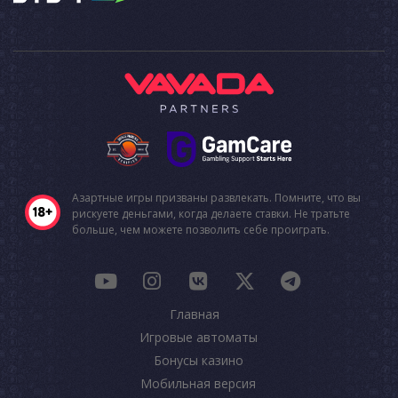
Азартные игры призваны развлекать. Помните, что вы
рискуете деньгами, когда делаете ставки. Не тратьте
больше, чем можете позволить себе проиграть.
Главная
Игровые автоматы
Бонусы казино
Мобильная версия