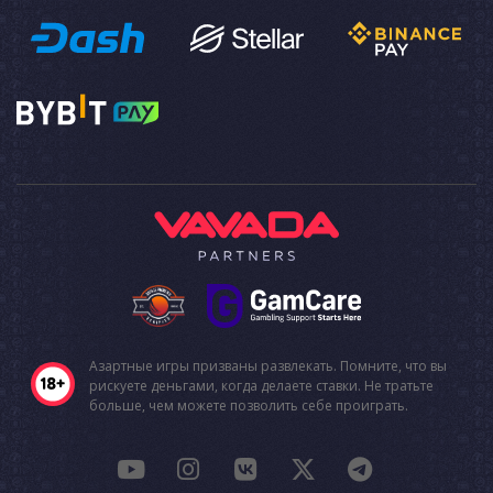
Азартные игры призваны развлекать. Помните, что вы
рискуете деньгами, когда делаете ставки. Не тратьте
больше, чем можете позволить себе проиграть.