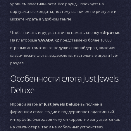
уровнем волатильности. Все раунды проходят на
виртуальные кредиты, поэтому вы ничем не рискуете и
можете играть в удобном темпе.
Чтобы начать игру, достаточно нажать кнопку
«Играть»
.
На платформе
VAVADA KZ
представлено более 10 000
игровых автоматов от ведущих провайдеров, включая
классические слоты, видеослоты, настольные игры и live-
раздел.
Особенности слота Just Jewels
Deluxe
Игровой автомат
Just Jewels Deluxe
выполнен в
фирменном стиле студии
и поддерживает адаптивный
интерфейс, благодаря чему он корректно запускается как
на компьютере, так и на мобильных устройствах.