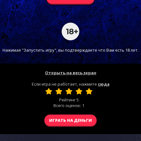
Нажимая "Запустить игру", вы подтверждаете что Вам есть 18 лет.
Открыть на весь экран
Если игра не работает, нажмите
сюда
Рейтинг
5
Всего оценок:
1
ИГРАТЬ НА ДЕНЬГИ