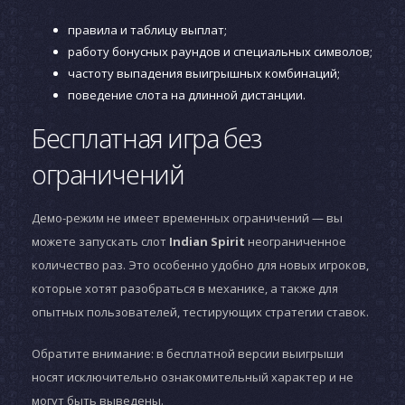
правила и таблицу выплат;
работу бонусных раундов и специальных символов;
частоту выпадения выигрышных комбинаций;
поведение слота на длинной дистанции.
Бесплатная игра без
ограничений
Демо-режим не имеет временных ограничений — вы
можете запускать слот
Indian Spirit
неограниченное
количество раз. Это особенно удобно для новых игроков,
которые хотят разобраться в механике, а также для
опытных пользователей, тестирующих стратегии ставок.
Обратите внимание: в бесплатной версии выигрыши
носят исключительно ознакомительный характер и не
могут быть выведены.