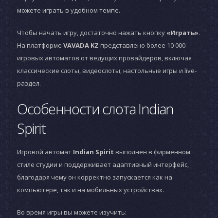
можете играть в удобном темпе.
Чтобы начать игру, достаточно нажать кнопку
«Играть»
.
На платформе
VAVADA KZ
представлено более 10 000
игровых автоматов от ведущих провайдеров, включая
классические слоты, видеослоты, настольные игры и live-
раздел.
Особенности слота Indian
Spirit
Игровой автомат
Indian Spirit
выполнен в фирменном
стиле студии
и поддерживает адаптивный интерфейс,
благодаря чему он корректно запускается как на
компьютере, так и на мобильных устройствах.
Во время игры вы можете изучить: