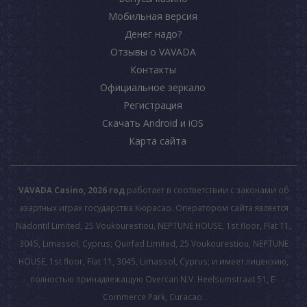
Мобильная версия
Денег надо?
Отзывы о VAVADA
Контакты
Официальное зеркало
Регистрация
Скачать Android и iOS
Карта сайта
VAVADA Casino, 2026 год
работает в соответствии с законами об
азартных играх государства Кюрасао. Оператором сайта является
Nadontil Limited, 25 Voukourestiou, NEPTUNE HOUSE, 1st floor, Flat 11,
3045, Limassol, Cyprus; Quirfad Limited, 25 Voukourestiou, NEPTUNE
HOUSE, 1st floor, Flat 11, 3045, Limassol, Cyprus; и имеет лицензию,
полностью принадлежащую Overcan N.V. Heelsumstraat 51, E-
Commerce Park, Curacao.