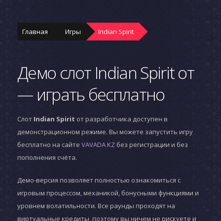
Главная
Игры
Indian Spirit
Демо слот Indian Spirit от
— играть бесплатно
Слот
Indian Spirit
от разработчика
доступен в
демонстрационном режиме. Вы можете запустить игру
бесплатно на сайте
VAVADA KZ
без регистрации и без
пополнения счёта.
Демо-версия позволяет полностью ознакомиться с
игровым процессом, механикой, бонусными функциями и
уровнем волатильности. Все раунды проходят на
виртуальные кредиты, поэтому вы ничем не рискуете и