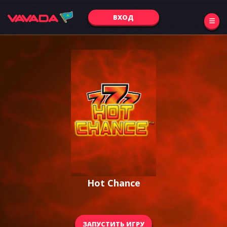
ВХОД
Hot Chance
ЗАПУСТИТЬ ИГРУ