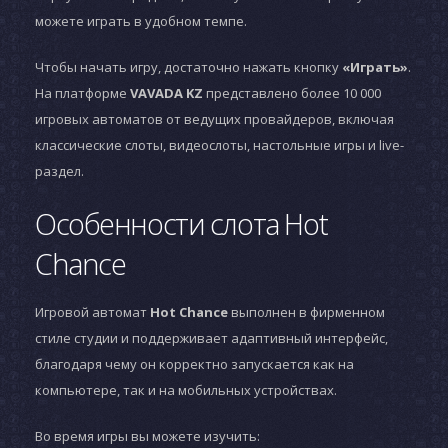
можете играть в удобном темпе.
Чтобы начать игру, достаточно нажать кнопку
«Играть»
.
На платформе
VAVADA KZ
представлено более 10 000
игровых автоматов от ведущих провайдеров, включая
классические слоты, видеослоты, настольные игры и live-
раздел.
Особенности слота Hot
Chance
Игровой автомат
Hot Chance
выполнен в фирменном
стиле студии
и поддерживает адаптивный интерфейс,
благодаря чему он корректно запускается как на
компьютере, так и на мобильных устройствах.
Во время игры вы можете изучить: