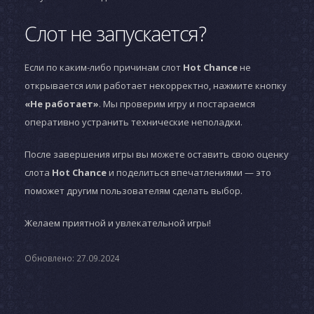
Слот не запускается?
Если по каким-либо причинам слот
Hot Chance
не
открывается или работает некорректно, нажмите кнопку
«Не работает»
. Мы проверим игру и постараемся
оперативно устранить технические неполадки.
После завершения игры вы можете оставить свою оценку
слота
Hot Chance
и поделиться впечатлениями — это
поможет другим пользователям сделать выбор.
Желаем приятной и увлекательной игры!
Обновлено:
27.09.2024