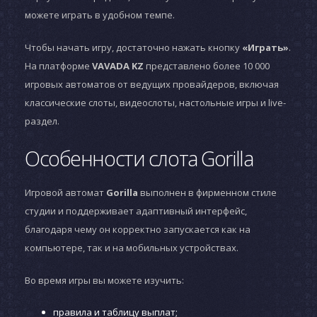
можете играть в удобном темпе.
Чтобы начать игру, достаточно нажать кнопку
«Играть»
.
На платформе
VAVADA KZ
представлено более 10 000
игровых автоматов от ведущих провайдеров, включая
классические слоты, видеослоты, настольные игры и live-
раздел.
Особенности слота Gorilla
Игровой автомат
Gorilla
выполнен в фирменном стиле
студии
и поддерживает адаптивный интерфейс,
благодаря чему он корректно запускается как на
компьютере, так и на мобильных устройствах.
Во время игры вы можете изучить:
правила и таблицу выплат;